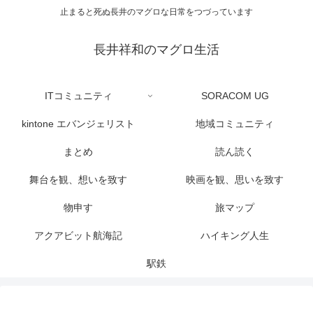
止まると死ぬ長井のマグロな日常をつづっています
長井祥和のマグロ生活
ITコミュニティ
SORACOM UG
kintone エバンジェリスト
地域コミュニティ
まとめ
読ん読く
舞台を観、想いを致す
映画を観、思いを致す
物申す
旅マップ
アクアビット航海記
ハイキング人生
駅鉄