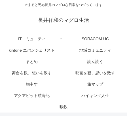
止まると死ぬ長井のマグロな日常をつづっています
長井祥和のマグロ生活
ITコミュニティ
SORACOM UG
kintone エバンジェリスト
地域コミュニティ
まとめ
読ん読く
舞台を観、想いを致す
映画を観、思いを致す
物申す
旅マップ
アクアビット航海記
ハイキング人生
駅鉄