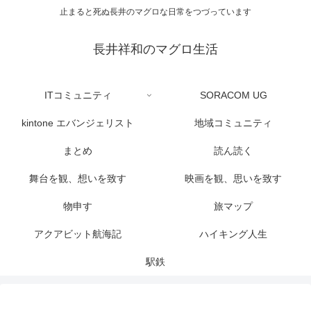
止まると死ぬ長井のマグロな日常をつづっています
長井祥和のマグロ生活
ITコミュニティ
SORACOM UG
kintone エバンジェリスト
地域コミュニティ
まとめ
読ん読く
舞台を観、想いを致す
映画を観、思いを致す
物申す
旅マップ
アクアビット航海記
ハイキング人生
駅鉄