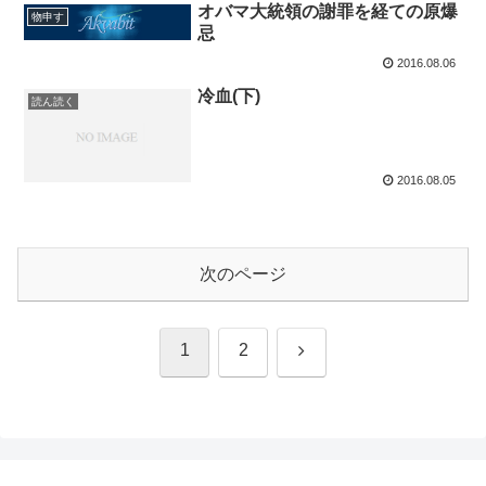
オバマ大統領の謝罪を経ての原爆
物申す
忌
2016.08.06
冷血(下)
読ん読く
2016.08.05
次のページ
次
1
2
へ