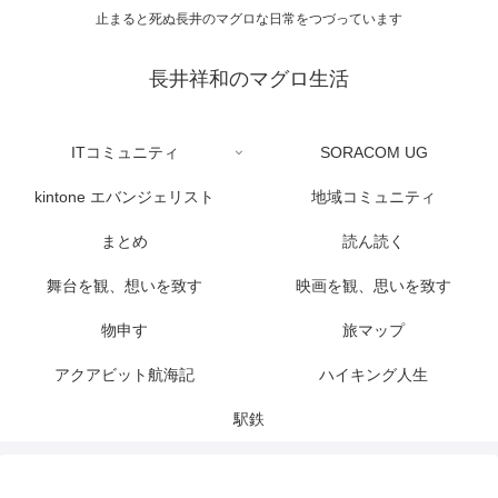
止まると死ぬ長井のマグロな日常をつづっています
長井祥和のマグロ生活
ITコミュニティ
SORACOM UG
kintone エバンジェリスト
地域コミュニティ
まとめ
読ん読く
舞台を観、想いを致す
映画を観、思いを致す
物申す
旅マップ
アクアビット航海記
ハイキング人生
駅鉄