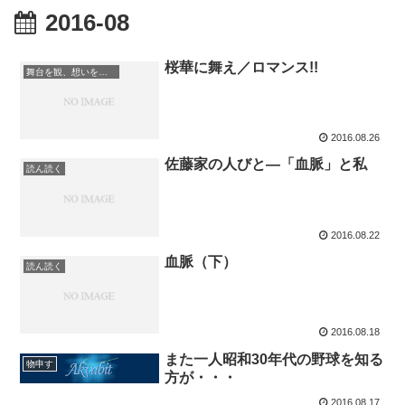
2016-08
桜華に舞え／ロマンス!!
舞台を観、想いを致す
2016.08.26
佐藤家の人びと―「血脈」と私
読ん読く
2016.08.22
血脈（下）
読ん読く
2016.08.18
また一人昭和30年代の野球を知る
物申す
方が・・・
2016.08.17