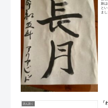
旅は
とい
まし
「
読ん読く