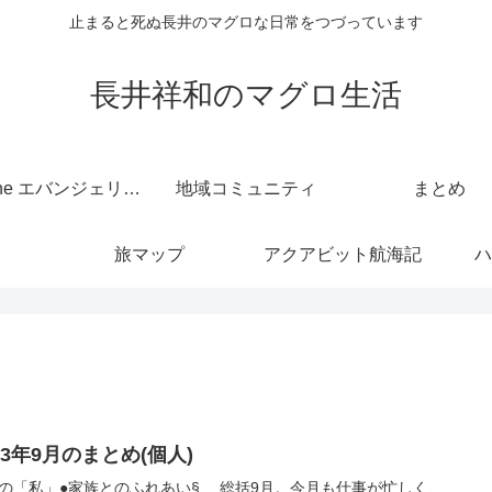
止まると死ぬ長井のマグロな日常をつづっています
長井祥和のマグロ生活
kintone エバンジェリスト
地域コミュニティ
まとめ
旅マップ
アクアビット航海記
ハ
23年9月のまとめ(個人)
の「私」●家族とのふれあい§ 総括9月。今月も仕事が忙しく、