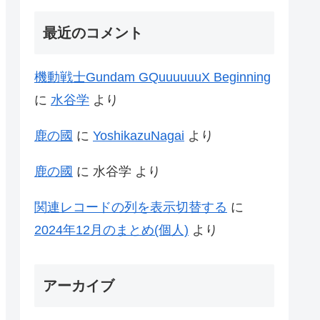
最近のコメント
機動戦士Gundam GQuuuuuuX Beginning
に
水谷学
より
鹿の國
に
YoshikazuNagai
より
鹿の國
に
水谷学
より
関連レコードの列を表示切替する
に
2024年12月のまとめ(個人)
より
アーカイブ