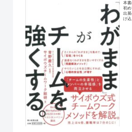
本書
初め
出展
け込