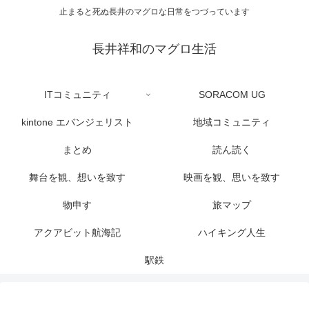
止まると死ぬ長井のマグロな日常をつづっています
長井祥和のマグロ生活
ITコミュニティ
SORACOM UG
kintone エバンジェリスト
地域コミュニティ
まとめ
読ん読く
舞台を観、想いを致す
映画を観、思いを致す
物申す
旅マップ
アクアビット航海記
ハイキング人生
駅鉄