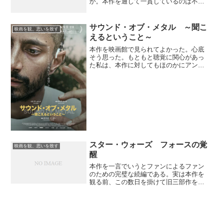
か。本作を通して一貫しているのは不協
和だ。それは背後で流れているスコアか
らしてそう。不協和音が全編にわたって
流れ続け、観客は嫌が応にも本作のテー
サウンド・オブ・メタル ～聞こ
映画を観、思いを致す
マが不協和であることを意識さ...
えるということ～
本作を映画館で見られてよかった。心底
そう思った。もともと聴覚に関心があっ
た私は、本作に対してもほのかにアンテ
ナを張っていた。昨日になって上映がま
もなく終わると知り、慌てて劇場に行く
ことに決めた。もし間に合わずにテレビ
やパソコンで見たら、本作...
スター・ウォーズ フォースの覚
映画を観、思いを致す
醒
本作を一言でいうとファンによるファン
のための完璧な続編である。実は本作を
観る前、この数日を掛けて旧三部作を全
て観てからスクリーンに臨んだ。観るの
は16年以上ぶりにだろうか。かつてはそ
れぞれを10回以上見るほど好きだったに
も関わらず、今回見直...