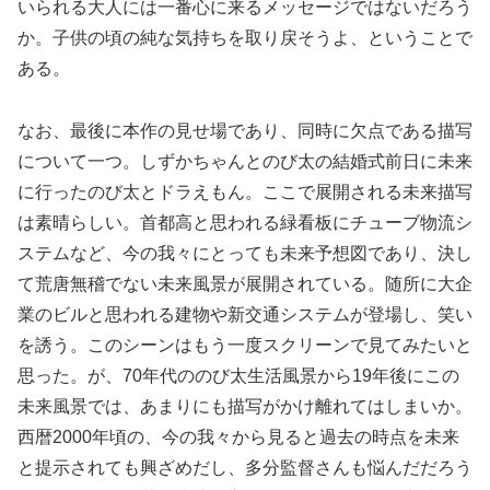
いられる大人には一番心に来るメッセージではないだろう
か。子供の頃の純な気持ちを取り戻そうよ、ということで
ある。
なお、最後に本作の見せ場であり、同時に欠点である描写
について一つ。しずかちゃんとのび太の結婚式前日に未来
に行ったのび太とドラえもん。ここで展開される未来描写
は素晴らしい。首都高と思われる緑看板にチューブ物流シ
ステムなど、今の我々にとっても未来予想図であり、決し
て荒唐無稽でない未来風景が展開されている。随所に大企
業のビルと思われる建物や新交通システムが登場し、笑い
を誘う。このシーンはもう一度スクリーンで見てみたいと
思った。が、70年代ののび太生活風景から19年後にこの
未来風景では、あまりにも描写がかけ離れてはしまいか。
西暦2000年頃の、今の我々から見ると過去の時点を未来
と提示されても興ざめだし、多分監督さんも悩んだだろう