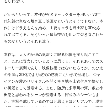
もしれない。
だからといって、本作が有名キャラクターを用いた’70年
代礼賛の単なる焼き直し映画かというとそうでもない。本
作にはドラえもんを始め、主要キャラも野比家も3D化さ
れて出てくる。そういった最新技術を用いて焼き直された
ものかというとそれも違う。
本作は、大人の記憶の奥深くに眠る記憶を掘り起こすこ
と。これに専念しているように思える。それもあってのス
トーリー展開であり、映像技術ではないだろうか。のび太
の部屋は3D化でより現実の感覚に近い形で登場し、ジャ
イアンが愛のリサイタルを開く空き地も土管付きで懐かし
い風景として登場する。また、随所に多摩川の河川敷と小
田急と思われるシーンが登場する。街並みのシーンもま
た、実写合成しているのではと思えるほどリアルで、現実