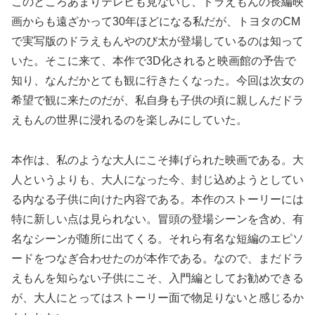
このところあまりテレビも見ないし、ドラえもんの長編映
画からも遠ざかって30年ほどになる私だが、トヨタのCM
で実写版のドラえもんやのび太が登場しているのは知って
いた。そこに来て、本作で3D化されると映画館の予告で
知り、なんだかとても観に行きたくなった。今回は次女の
希望で観に来たのだが、私自身も子供の頃に親しんだドラ
えもんの世界に浸れるのを楽しみにしていた。
本作は、私のような大人にこそ捧げられた映画である。大
人というよりも、大人になった今、封じ込めようとしてい
る内なる子供に向けた内容である。本作のストーリーには
特に新しい点は見られない。冒頭の登場シーンを含め、有
名なシーンが随所に出てくる。それら有名な短編のエピソ
ードをつなぎ合わせたのが本作である。なので、まだドラ
えもんを知らない子供にこそ、入門編としてお勧めできる
が、大人にとってはストーリー面で物足りないと感じるか