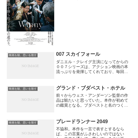
と思えた。今までに私はいろいろな映画
を観てきた。それらの映画のいくつかは
私をとても感動させてくれた。だが、本
作から受けた印象はまた違...
007 スカイフォール
映画を観、思いを致す
ダニエル・クレイグ主演になってからの
００７シリーズは、アクション映画の本
流っぷりを発揮してくれており、毎回映
画館に見に行っている。本作でもそのワ
イヤーアクションっぽくない。正統派の
アクションシーン満載で、予告編に流れ
グランド・ブダペスト・ホテル
映画を観、思いを致す
るショベルカーで列車を破...
前々からウェス・アンダーソン監督の作
品は観たいと思っていた。本作が初めて
の鑑賞となる。ブダペストと名のつくも
のの、存在しない東欧の小国にあるホテ
ル。その栄枯盛衰を通して、古き良き時
代への感傷を描く本作。全編を通して、
ブレードランナー 2049
映画を観、思いを致す
美しきヨーロッパの栄光と...
不協和。本作を一言で表すとするなら
ば、この言葉がふさわしいのではない