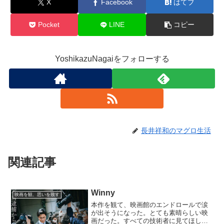
X
Facebook
はてブ
Pocket
LINE
コピー
YoshikazuNagaiをフォローする
長井祥和のマグロ生活
関連記事
Winny
映画を観、思いを致す
本作を観て、映画館のエンドロールで涙
が出そうになった。とても素晴らしい映
画だった。すべての技術者に見てほしい