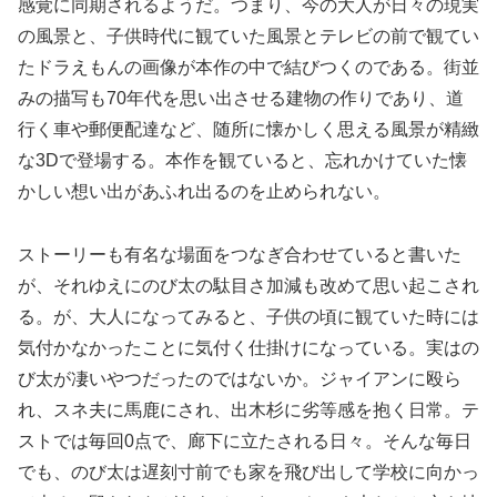
感覚に同期されるようだ。つまり、今の大人が日々の現実
の風景と、子供時代に観ていた風景とテレビの前で観てい
たドラえもんの画像が本作の中で結びつくのである。街並
みの描写も70年代を思い出させる建物の作りであり、道
行く車や郵便配達など、随所に懐かしく思える風景が精緻
な3Dで登場する。本作を観ていると、忘れかけていた懐
かしい想い出があふれ出るのを止められない。
ストーリーも有名な場面をつなぎ合わせていると書いた
が、それゆえにのび太の駄目さ加減も改めて思い起こされ
る。が、大人になってみると、子供の頃に観ていた時には
気付かなかったことに気付く仕掛けになっている。実はの
び太が凄いやつだったのではないか。ジャイアンに殴ら
れ、スネ夫に馬鹿にされ、出木杉に劣等感を抱く日常。テ
ストでは毎回0点で、廊下に立たされる日々。そんな毎日
でも、のび太は遅刻寸前でも家を飛び出して学校に向かっ