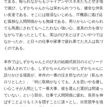
て走る。殴られながらもジャイアンやスネ夫たちと空き地
で遊び、しずかちゃんからは呆れられつつも、健全な仲良
い友達である。そこには陰湿ないじめも、IT機器に逃げ込
む孤独な人間関係からも無縁である。周りからいじめられ
ても馬鹿にされてもへこたれない強い心。道具の力を借り
ながらであったとしても、実はのび太とはすごいやつでは
なかったか、と日々の仕事や家事で疲れ果てた大人は気づ
くのである。
本作ではしずかちゃんとのび太の結婚式前日のエピソード
も挿入されている。しずかちゃんのパパがしずかちゃんに
語りかける場面が、本作の一番の泣き所なのだが（私もホ
ロリとした）、「特に取柄がなくても、人を思いやる優し
い心こそが人間として一番大事、彼を選んだ選択は間違っ
ていない」という部分。仕事で人間関係に疲れ、長所を伸
ばすことよりもミスを隠すことに汲々とし、出世競争を強