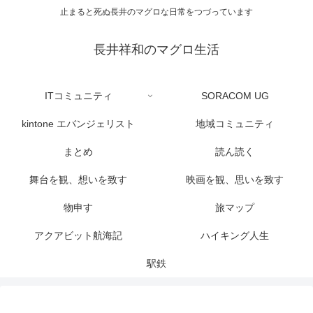
止まると死ぬ長井のマグロな日常をつづっています
長井祥和のマグロ生活
ITコミュニティ
SORACOM UG
kintone エバンジェリスト
地域コミュニティ
まとめ
読ん読く
舞台を観、想いを致す
映画を観、思いを致す
物申す
旅マップ
アクアビット航海記
ハイキング人生
駅鉄