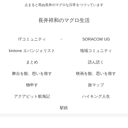
止まると死ぬ長井のマグロな日常をつづっています
長井祥和のマグロ生活
ITコミュニティ
SORACOM UG
kintone エバンジェリスト
地域コミュニティ
まとめ
読ん読く
舞台を観、想いを致す
映画を観、思いを致す
物申す
旅マップ
アクアビット航海記
ハイキング人生
駅鉄