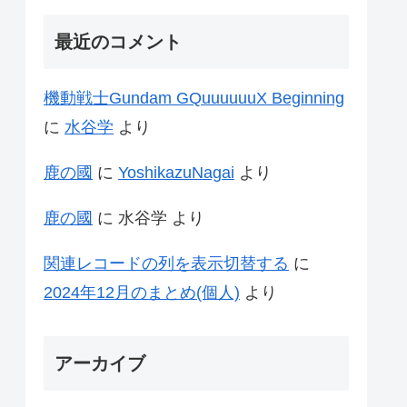
最近のコメント
機動戦士Gundam GQuuuuuuX Beginning
に
水谷学
より
鹿の國
に
YoshikazuNagai
より
鹿の國
に
水谷学
より
関連レコードの列を表示切替する
に
2024年12月のまとめ(個人)
より
アーカイブ