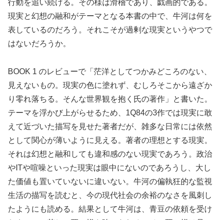
行動を追い続ける。その様は滑稽であり、戯画的である。
現実と幻想の融和がテーマとなる本書の中で、牛河は何を
表しているのだろう。それこそが過剰な現実というやつで
はないだろうか。
BOOK 1 のレビューで「茫洋としてつかみどころのない、
見えないもの。現実の色に塗れず、むしろそこから遠ざか
り零れ落ちる。そんな世界観を抱く氏の著作」と書いた。
テーマを浮かび上がらせるため、1Q84の3作では現実に敢
えて近づいた描写を見せた著者だが、雑多な日常には依然
として関心が薄いように見える。著者の理想とする現実。
それは幻想と融和しても違和感のない現実であろう。政治
やITや喧噪といった現実は眼中にないのであろうし、大し
た価値も置いていないに違いない。牛河の偏執狂的な監視
生活の描写を読むと、今の現代社会の余裕のなさを風刺し
たようにも読める。結果として牛河は、青豆の依頼を受け