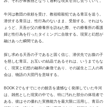
み、それが摩擦熱となって過剰な現実を消し去っていく。
牛河は教団の依頼を受け、教祖暗殺犯である青豆を追う。
潜伏する青豆は、性行為のないまま、受胎する。それはち
ょうど、天吾が父の療養所を訪ねた際、その療養所の看護
婦と性行為を行ったタイミングに合致する。現実と幻想が
融けあった瞬間である。
探し求める天吾の子であると固く信じ、潜伏先でお腹の子
を慈しむ青豆。お互いの結晶であるそれは、いうまでもな
く、現実と幻想の融和の象徴であり、その誕生と二人の再
会は、物語の大団円を意味する。
BOOK 2でもすでにその饒舌を遺憾なく発揮していた牛河
は、雑然とした現実の中でも、特に汚れた部分の体現者で
ある。彼はその優れた実務能力を最大限に活用し、青豆の