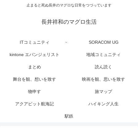
止まると死ぬ長井のマグロな日常をつづっています
長井祥和のマグロ生活
ITコミュニティ
SORACOM UG
kintone エバンジェリスト
地域コミュニティ
まとめ
読ん読く
舞台を観、想いを致す
映画を観、思いを致す
物申す
旅マップ
アクアビット航海記
ハイキング人生
駅鉄