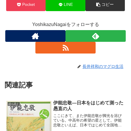
Pocket
LINE
コピー
YoshikazuNagaiをフォローする
長井祥和のマグロ生活
関連記事
伊能忠敬―日本をはじめて測った
読ん読く
愚直の人
ここにきて、また伊能忠敬が脚光を浴び
ている。中高年の希望の星として。伊能
忠敬といえば、日本ではじめて全国地図
を作った人物だ。全国を測量して歩き、