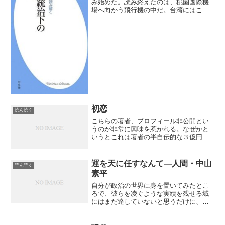
み始めた。読み終えたのは、桃園国際機
場へ向かう飛行機の中だ。台湾にはこの
旅の半年前にも妻と二人で出かけた。そ
の時は妻も初訪問で、しかも慌ただしい
旅だったので、通りをかろうじて歩き回
った程度。今回の台湾旅行...
初恋
読ん読く
こちらの著者、プロフィール非公開とい
うのが非常に興味を惹かれる。なぜかと
いうとこれは著者の半自伝的な３億円事
件に関わる実行犯と計画犯の物語だか
ら。簡明な文体で難解な内部事情をこま
ごまと描くわけでもなく、ただたんたん
運を天に任すなんて―人間・中山
読ん読く
とあの事件の一日を描写して...
素平
自分が政治の世界に身を置いてみたとこ
ろで、彼らを凌ぐような実績を残せる域
にはまだ達していないと思うだけに、今
の政治家の体たらくについてはあまり批
判したくはないけれど、戦後の日本の高