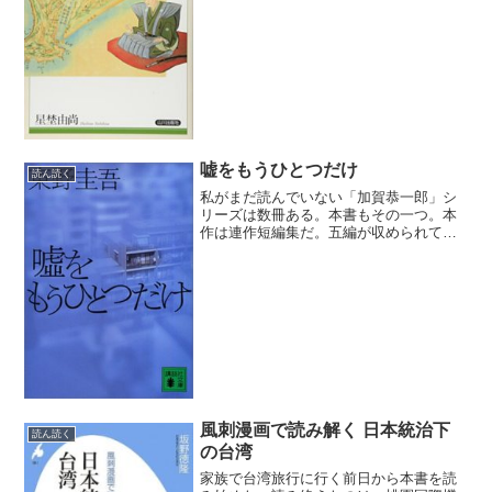
実際の日本の地形と遜色ない日本地図を
作った業績は不朽だ。井上ひさし氏によ
る『四千万歩の男』で取り...
嘘をもうひとつだけ
読ん読く
私がまだ読んでいない「加賀恭一郎」シ
リーズは数冊ある。本書もその一つ。本
作は連作短編集だ。五編が収められてい
る。本書の全体に共通しているテーマは
女性のうそについて。女性がつくうそに
はさまざまな目的がある。その多くは自
らの過失や犯した罪を隠す...
風刺漫画で読み解く 日本統治下
読ん読く
の台湾
家族で台湾旅行に行く前日から本書を読