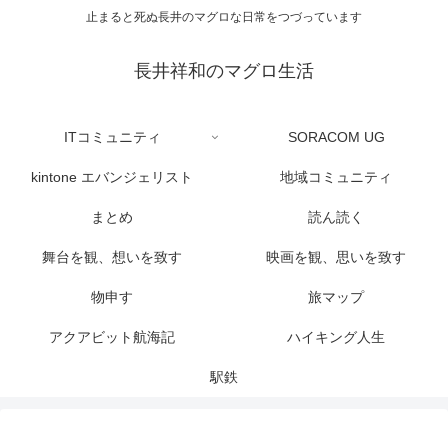
止まると死ぬ長井のマグロな日常をつづっています
長井祥和のマグロ生活
ITコミュニティ
SORACOM UG
kintone エバンジェリスト
地域コミュニティ
まとめ
読ん読く
舞台を観、想いを致す
映画を観、思いを致す
物申す
旅マップ
アクアビット航海記
ハイキング人生
駅鉄