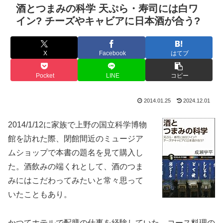
酒とつまみの科学 天ぷら・寿司には白ワ
イン? チーズやキャビアに日本酒が合う?
X
Facebook
はてブ
Pocket
LINE
コピー
2014.01.25
2024.12.01
2014/1/12に家族で上野の国立科学博物
館を訪れた際、閉館間近のミュージア
ムショップで本書の題名を見て購入し
た。酒飲みの端くれとして、酒のつま
みにはこだわってみたいと常々思って
いたこともあり。
かつてホテルで配膳の仕事を経験していた。コース料理の