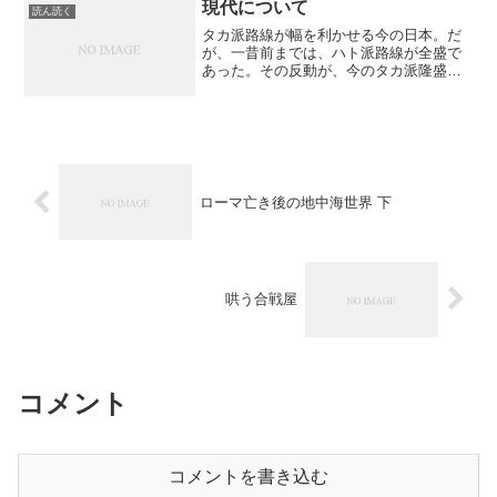
度成長を支えてくれた先達と比較して、
現代について
読ん読く
これはという巨星が少ない...
タカ派路線が幅を利かせる今の日本。だ
が、一昔前までは、ハト派路線が全盛で
あった。その反動が、今のタカ派隆盛に
繋がっているともいえる。保守論客とし
て知られる著者は、ハト派全盛の頃から
保守論客として気を吐いていた方であ
る。私は保守というのは、防...
ローマ亡き後の地中海世界 下
哄う合戦屋
コメント
コメントを書き込む