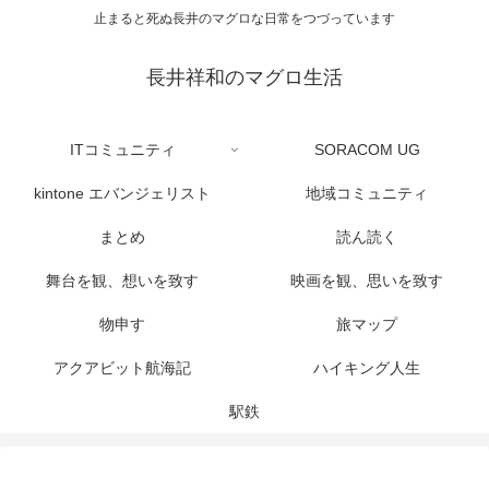
止まると死ぬ長井のマグロな日常をつづっています
長井祥和のマグロ生活
ITコミュニティ
SORACOM UG
kintone エバンジェリスト
地域コミュニティ
まとめ
読ん読く
舞台を観、想いを致す
映画を観、思いを致す
物申す
旅マップ
アクアビット航海記
ハイキング人生
駅鉄