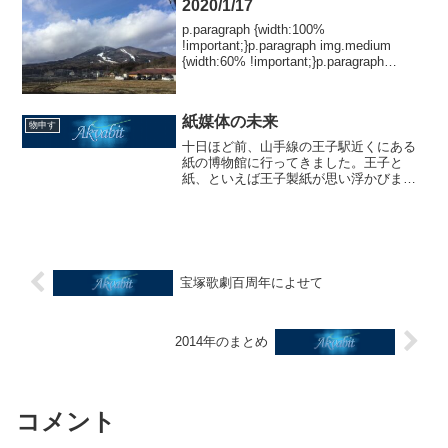
2020/1/17
p.paragraph {width:100%
!important;}p.paragraph img.medium
{width:60% !important;}p.paragraph
img.small {width:40% !impo...
紙媒体の未来
物申す
十日ほど前、山手線の王子駅近くにある
紙の博物館に行ってきました。王子と
紙、といえば王子製紙が思い浮かびま
す。王子は日本の製紙業、それも洋紙業
の発祥の地です。今もなお、洋紙会社の
本社や工場が集まり、国立印刷局の王子
工場も健在です。今回私が紙の...
宝塚歌劇百周年によせて
2014年のまとめ
コメント