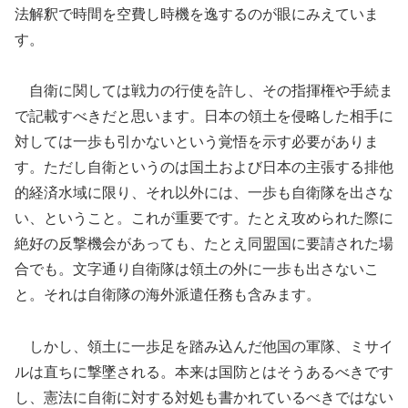
法解釈で時間を空費し時機を逸するのが眼にみえていま
す。
自衛に関しては戦力の行使を許し、その指揮権や手続ま
で記載すべきだと思います。日本の領土を侵略した相手に
対しては一歩も引かないという覚悟を示す必要がありま
す。ただし自衛というのは国土および日本の主張する排他
的経済水域に限り、それ以外には、一歩も自衛隊を出さな
い、ということ。これが重要です。たとえ攻められた際に
絶好の反撃機会があっても、たとえ同盟国に要請された場
合でも。文字通り自衛隊は領土の外に一歩も出さないこ
と。それは自衛隊の海外派遣任務も含みます。
しかし、領土に一歩足を踏み込んだ他国の軍隊、ミサイ
ルは直ちに撃墜される。本来は国防とはそうあるべきです
し、憲法に自衛に対する対処も書かれているべきではない