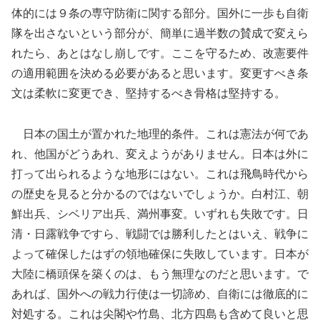
体的には９条の専守防衛に関する部分。国外に一歩も自衛
隊を出さないという部分が、簡単に過半数の賛成で変えら
れたら、あとはなし崩しです。ここを守るため、改憲要件
の適用範囲を決める必要があると思います。変更すべき条
文は柔軟に変更でき、堅持するべき骨格は堅持する。
日本の国土が置かれた地理的条件。これは憲法が何であ
れ、他国がどうあれ、変えようがありません。日本は外に
打って出られるような地形にはない。これは飛鳥時代から
の歴史を見ると分かるのではないでしょうか。白村江、朝
鮮出兵、シベリア出兵、満州事変。いずれも失敗です。日
清・日露戦争ですら、戦闘では勝利したとはいえ、戦争に
よって確保したはずの領地確保に失敗しています。日本が
大陸に橋頭保を築くのは、もう無理なのだと思います。で
あれば、国外への戦力行使は一切諦め、自衛には徹底的に
対処する。これは尖閣や竹島、北方四島も含めて良いと思