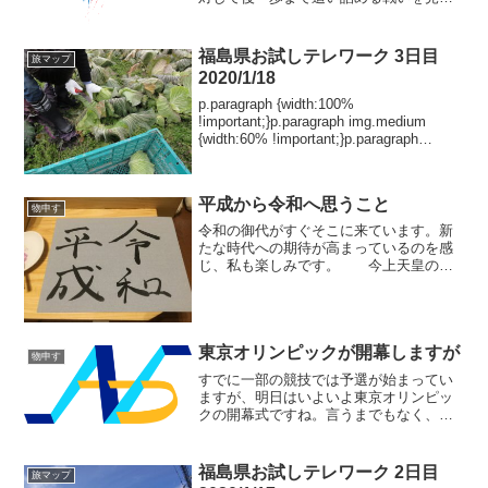
てくれました。私もテレビの前で応援し
ていました。そして感動しました。サッ
カーの試合をみた後、ここまで放心状態
福島県お試しテレワーク 3日目
旅マップ
になったのは久しぶりです...
2020/1/18
p.paragraph {width:100%
!important;}p.paragraph img.medium
{width:60% !important;}p.paragraph
img.small {width:40% !impo...
平成から令和へ思うこと
物申す
令和の御代がすぐそこに来ています。新
たな時代への期待が高まっているのを感
じ、私も楽しみです。 今上天皇のご
意向による譲位は、国民の間でもさまざ
まな意見を生んだようです。ただ、私は
全く賛成です。そもそも今の伝統を謳う
方々の意見をよくよく吟味...
東京オリンピックが開幕しますが
物申す
すでに一部の競技では予選が始まってい
ますが、明日はいよいよ東京オリンピッ
クの開幕式ですね。言うまでもなく、開
幕前からケチが付きまくってるのです
が。もう、取り返しは付かないでしょ
う。ですが、私はスポーツ観戦が好きで
福島県お試しテレワーク 2日目
旅マップ
す。だから、いまさら中止を訴...