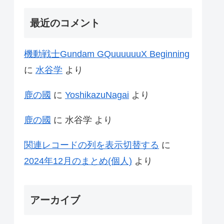
最近のコメント
機動戦士Gundam GQuuuuuuX Beginning
に
水谷学
より
鹿の國
に
YoshikazuNagai
より
鹿の國
に
水谷学
より
関連レコードの列を表示切替する
に
2024年12月のまとめ(個人)
より
アーカイブ