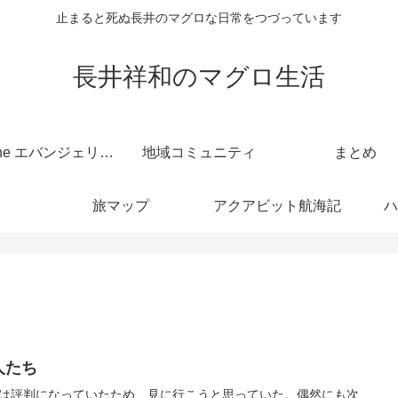
止まると死ぬ長井のマグロな日常をつづっています
長井祥和のマグロ生活
kintone エバンジェリスト
地域コミュニティ
まとめ
旅マップ
アクアビット航海記
ハ
人たち
は評判になっていたため、見に行こうと思っていた。偶然にも次