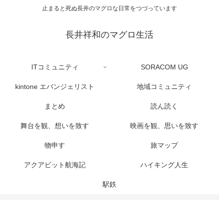
止まると死ぬ長井のマグロな日常をつづっています
長井祥和のマグロ生活
ITコミュニティ
SORACOM UG
kintone エバンジェリスト
地域コミュニティ
まとめ
読ん読く
舞台を観、想いを致す
映画を観、思いを致す
物申す
旅マップ
アクアビット航海記
ハイキング人生
駅鉄