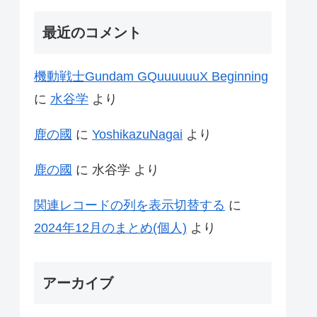
最近のコメント
機動戦士Gundam GQuuuuuuX Beginning
に
水谷学
より
鹿の國
に
YoshikazuNagai
より
鹿の國
に
水谷学
より
関連レコードの列を表示切替する
に
2024年12月のまとめ(個人)
より
アーカイブ