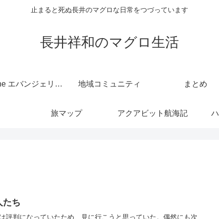
止まると死ぬ長井のマグロな日常をつづっています
長井祥和のマグロ生活
kintone エバンジェリスト
地域コミュニティ
まとめ
旅マップ
アクアビット航海記
ハ
人たち
は評判になっていたため、見に行こうと思っていた。偶然にも次