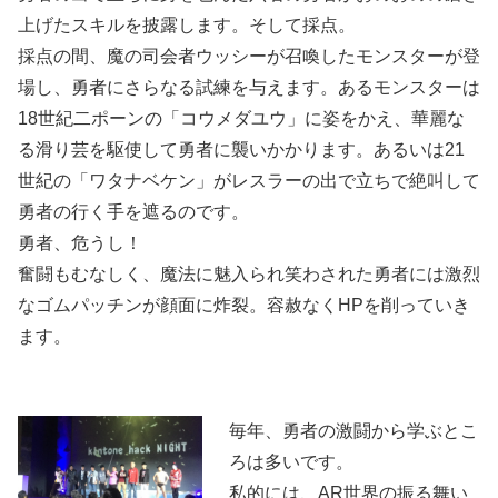
上げたスキルを披露します。そして採点。
採点の間、魔の司会者ウッシーが召喚したモンスターが登
場し、勇者にさらなる試練を与えます。あるモンスターは
18世紀二ポーンの「コウメダユウ」に姿をかえ、華麗な
る滑り芸を駆使して勇者に襲いかかります。あるいは21
世紀の「ワタナベケン」がレスラーの出で立ちで絶叫して
勇者の行く手を遮るのです。
勇者、危うし！
奮闘もむなしく、魔法に魅入られ笑わされた勇者には激烈
なゴムパッチンが顔面に炸裂。容赦なくHPを削っていき
ます。
毎年、勇者の激闘から学ぶとこ
ろは多いです。
私的には、AR世界の振る舞い