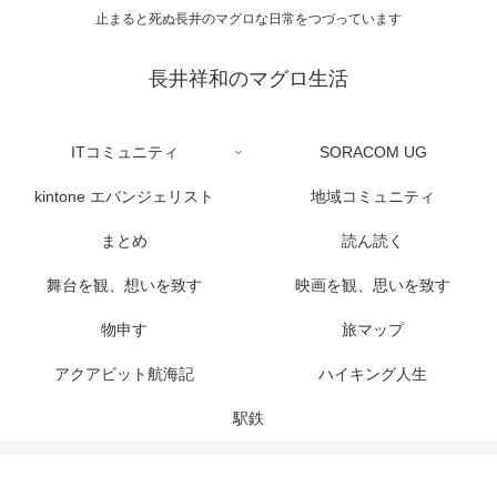
止まると死ぬ長井のマグロな日常をつづっています
長井祥和のマグロ生活
ITコミュニティ
SORACOM UG
kintone エバンジェリスト
地域コミュニティ
まとめ
読ん読く
舞台を観、想いを致す
映画を観、思いを致す
物申す
旅マップ
アクアビット航海記
ハイキング人生
駅鉄