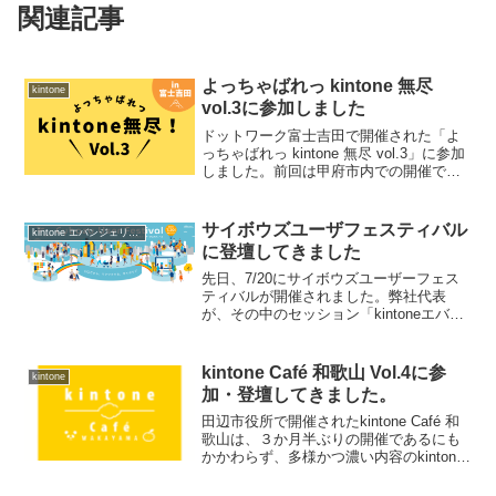
関連記事
よっちゃばれっ kintone 無尽
kintone
vol.3に参加しました
ドットワーク富士吉田で開催された「よ
っちゃばれっ kintone 無尽 vol.3」に参加
しました。前回は甲府市内での開催でし
たが、今回は再び富士吉田で開催されま
した。今のところ「よっちゃばれっ
kintone 無尽」は甲府と富士吉田を交互...
サイボウズユーザフェスティバル
kintone エバンジェリスト
に登壇してきました
先日、7/20にサイボウズユーザーフェス
ティバルが開催されました。弊社代表
が、その中のセッション「kintoneエバン
ジェリストが厳選 教えて!今知っておくべ
き活用術ランキング」に登壇したので、
そのレポートをお送りしたいと思いま
kintone Café 和歌山 Vol.4に参
kintone
す。今、ki...
加・登壇してきました。
田辺市役所で開催されたkintone Café 和
歌山は、３か月半ぶりの開催であるにも
かかわらず、多様かつ濃い内容のkintone
界隈の知見があつまり、とても有意義な
内容となりました。 皆さんありがとうご