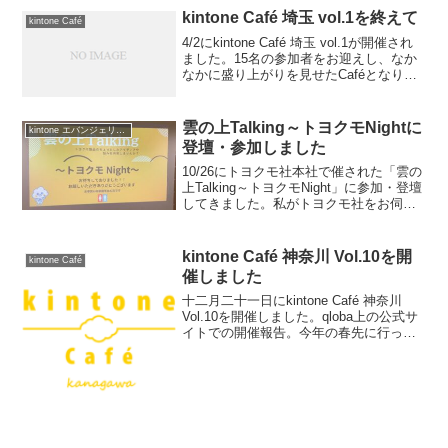
ざいました!
kintone Café 埼玉 vol.1を終えて
kintone Café
4/2にkintone Café 埼玉 vol.1が開催され
ました。15名の参加者をお迎えし、なか
なかに盛り上がりを見せたCaféとなりま
した。初回にしては上々の出来ではなか
ったかと思います。vol.1の開催概要は
doorkeeperに記載...
雲の上Talking～トヨクモNightに
kintone エバンジェリスト
登壇・参加しました
10/26にトヨクモ社本社で催された「雲の
上Talking～トヨクモNight」に参加・登壇
してきました。私がトヨクモ社をお伺い
するのは、トヨクモkintoneユーザーフェ
ス2023の事前収録でお伺いして以来、約
半年ぶりです。ブログ今回は「...
kintone Café 神奈川 Vol.10を開
kintone Café
催しました
十二月二十一日にkintone Café 神奈川
Vol.10を開催しました。qloba上の公式サ
イトでの開催報告。今年の春先に行った
Vol.7の中で、これからはkintone Café 神
奈川は３カ月おきに開催する、と申し上
げました。今回...