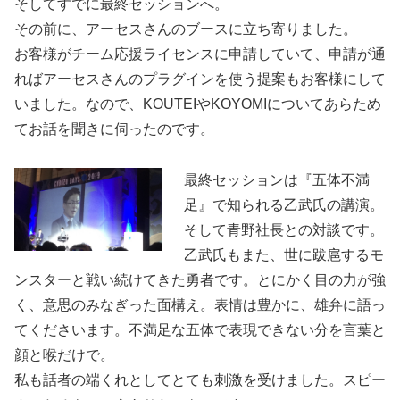
そしてすでに最終セッションへ。
その前に、アーセスさんのブースに立ち寄りました。
お客様がチーム応援ライセンスに申請していて、申請が通
ればアーセスさんのプラグインを使う提案もお客様にして
いました。なので、KOUTEIやKOYOMIについてあらため
てお話を聞きに伺ったのです。
最終セッションは『五体不満
足』で知られる乙武氏の講演。
そして青野社長との対談です。
乙武氏もまた、世に跋扈するモ
ンスターと戦い続けてきた勇者です。とにかく目の力が強
く、意思のみなぎった面構え。表情は豊かに、雄弁に語っ
てくださいます。不満足な五体で表現できない分を言葉と
顔と喉だけで。
私も話者の端くれとしてとても刺激を受けました。スピー