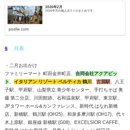
2026年2月
2026年月の個人ポストのまとめです。
posfie.com
§
月表
・二月お出かけ
ファミリーマート 町田金井町店、
合同会社アクアビッ
ト
、
イタリアン リゾート ペルティカ 鶴川
、
古淵駅
、八王
子駅、甲府駅、山梨県立 青少年センター、手打ちそば 奥
藤 第二分店、川田館跡、石和温泉駅、甲府駅、東京駅、
JPタワー ホール&カンファレンス、新時代 はなれ新橋
店、新橋駅、鶴川駅 (OH25)、和泉多摩川駅 (OH17)、代々
木上原駅、銀座線 新橋駅 (G08)、EXCELSIOR CAFFE、