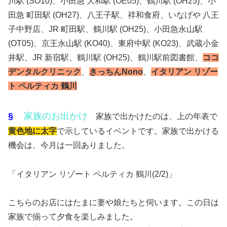
川駅 (SO10)、小田急 大和駅 (OE05)、鶴川駅 (OH25)、小
田急 町田駅 (OH27)、八王子駅、祥和食府、いなげや 八王
子中野店、JR 町田駅、鶴川駅 (OH25)、小田急永山駅
(OT05)、京王永山駅 (KO40)、東府中駅 (KO23)、武蔵小金
井駅、JR 新宿駅、鶴川駅 (OH25)、鶴川駅前図書館、
ココ
デンタルクリニック
、
きっちんNono
、
イタリアン リゾー
ト ペルティカ 鶴川
§
家族のお出かけ
家族で出かけたのは、上の年表で
黄色地に太字
で示しているイベントです。家族で出かける
機会は、今月は一回ありました。
「イタリアン リゾート ペルティカ 鶴川(2/2)」
こちらのお店にはたまに妻や娘たちと伺います。この日は
家族で揃って夕食を楽しみました。