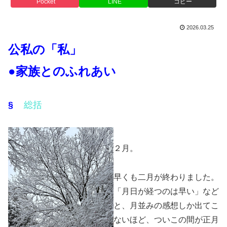
Pocket
LINE
コピー
2026.03.25
公私の「私」
●家族とのふれあい
§
総括
２月。
早くも二月が終わりました。
「月日が経つのは早い」など
と、月並みの感想しか出てこ
ないほど、ついこの間が正月