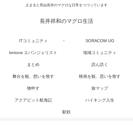
止まると死ぬ長井のマグロな日常をつづっています
長井祥和のマグロ生活
ITコミュニティ
SORACOM UG
kintone エバンジェリスト
地域コミュニティ
まとめ
読ん読く
舞台を観、想いを致す
映画を観、思いを致す
物申す
旅マップ
アクアビット航海記
ハイキング人生
駅鉄