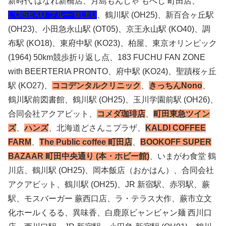
新時代 はなれ新橋店、月島もんじゃ もへじ 町田店、
L’OISEAU ブルー BLEU
、鶴川駅 (OH25)、新百合ヶ丘駅
(OH23)、小田急永山駅 (OT05)、京王永山駅 (KO40)、調
布駅 (KO18)、東府中駅 (KO23)、柏屋、東京オリンピック
(1964) 50km競歩折り返し点、183 FUCHU FAN ZONE
with BEERTERIA PRONTO、府中駅 (KO24)、聖蹟桜ヶ丘
駅 (KO27)、
ココデンタルクリニック
、
きっちんNono
、
鶴川駅前図書館、鶴川駅 (OH25)、玉川学園前駅 (OH26)、
合同会社アクアビット、
コメダ珈琲店
、
町田東急ツイン
ズ
、
ハンズ
、北海道どさんこプラザ、
KALDI COFFEE
FARM
、
The Public coffee 町田店
、
BOOKOFF SUPER
BAZAAR 町田中央通り (本・ホビー館)
、いまがわ食堂 鶴
川店、鶴川駅 (OH25)、岡本飯店（おかはん）、合同会社
アクアビット、鶴川駅 (OH25)、JR 新宿駅、赤羽駅、蕨
駅、モスバーガー 蕨西口店、ラ・テラス大作、蕨市立文
化ホールくるる、異味香、白鹿原ビャンビャン麺 西川口