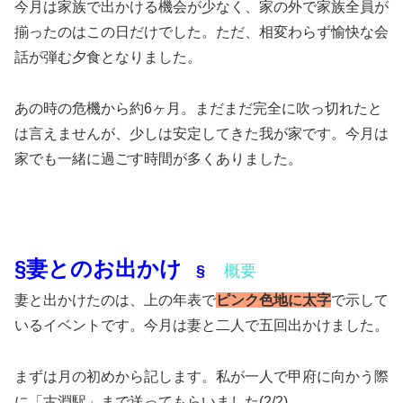
今月は家族で出かける機会が少なく、家の外で家族全員が
揃ったのはこの日だけでした。ただ、相変わらず愉快な会
話が弾む夕食となりました。
あの時の危機から約6ヶ月。まだまだ完全に吹っ切れたと
は言えませんが、少しは安定してきた我が家です。今月は
家でも一緒に過ごす時間が多くありました。
§妻とのお出かけ
§
概要
妻と出かけたのは、上の年表で
ピンク色地に太字
で示して
いるイベントです。今月は妻と二人で五回出かけました。
まずは月の初めから記します。私が一人で甲府に向かう際
に「古淵駅」まで送ってもらいました(2/2)。