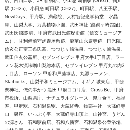
店、西川口駅、JR 新宿駅、小田急 新宿駅 (OH01)、鶴川
駅 (OH25)、小田急 町田駅 (OH27)、町田駅、八王子駅、
NewDays、甲府駅、満蔵院、大村智記念学術堂、水晶
庫、山梨大学、万葉植物小園、武田神社 (躑躅ヶ崎館趾)、
武田氏館跡 碑、甲府市武田氏館歴史館（信玄ミュージア
ム）、甘利備前守虎泰屋敷跡、龍華山永慶寺跡、円光院、
信玄公正室三条氏墓、つつじヶ崎温泉、つつじヶ崎温泉、
武田信玄公墓所、セブンイレブン 甲府大手1丁目店、ラー
メン花木流味噌山梨総本店、セブンイレブン 甲府丸の内2
丁目店、ローソン 甲府和戸藤塚店、丸源ラーメン、
Starbucks、山梨平和ミュージアム、オギノ 城東店、甲斐
奈神社、俺の串かつ 黒田 甲府ココリ店、Cross Be、甲府
市役所、山梨県庁、ナチュラルグレース 県庁食堂、福禄
寿、甲府駅、石和温泉駅、大蔵経寺、物部神社、大蔵経寺
山 磐座、いっぷく平、大蔵経寺山頂上、山神宮、うどん
の源さん 石和駅前店、石和八幡宮、石和温泉公衆浴場、