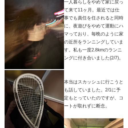
一人暮らしをやめて家に戻っ
て来て11ヶ月。最近では仕
事でも責任を任されると同時
に、夜遊びをやめて運動にハ
マっており、毎晩のように家
の近所をランニングしていま
す。私も一度2.8kmのランニ
ングに付き合いました(2/7)。
本当はスカッシュに行こうと
も話していました。2/1に予
定もとっていたのですが、コ
ートが取れずに断念。