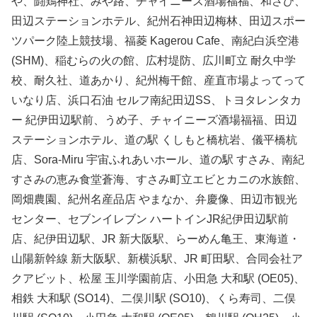
や、鬪鶏神社、みや路、チャイニーズ酒場福福、和さび、
田辺ステーションホテル、紀州石神田辺梅林、田辺スポー
ツパーク陸上競技場、福菱 Kagerou Cafe、南紀白浜空港
(SHM)、稲むらの火の館、広村堤防、広川町立 耐久中学
校、耐久社、道あかり、紀州梅干館、産直市場よってって
いなり店、浜口石油 セルフ南紀田辺SS、トヨタレンタカ
ー 紀伊田辺駅前、うめ子、チャイニーズ酒場福福、田辺
ステーションホテル、道の駅 くしもと橋杭岩、儀平橋杭
店、Sora-Miru 宇宙ふれあいホール、道の駅 すさみ、南紀
すさみの恵み食堂蒼海、すさみ町立エビとカニの水族館、
岡畑農園、紀州名産品店 やまなか、弁慶像、田辺市観光
センター、セブンイレブン ハートインJR紀伊田辺駅前
店、紀伊田辺駅、JR 新大阪駅、らーめん亀王、東海道・
山陽新幹線 新大阪駅、新横浜駅、JR 町田駅、合同会社ア
クアビット、松屋 玉川学園前店、小田急 大和駅 (OE05)、
相鉄 大和駅 (SO14)、二俣川駅 (SO10)、くら寿司、二俣