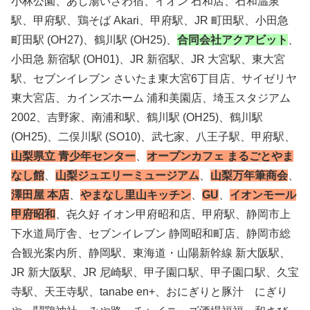
小林公園、あし湯いさわ宿、イオン 石和店、石和温泉
駅、甲府駅、鶏そば Akari、甲府駅、JR 町田駅、小田急
町田駅 (OH27)、鶴川駅 (OH25)、
合同会社アクアビット
、
小田急 新宿駅 (OH01)、JR 新宿駅、JR 大宮駅、東大宮
駅、セブンイレブン さいたま東大宮6丁目店、サイゼリヤ
東大宮店、カインズホーム 浦和美園店、埼玉スタジアム
2002、吉野家、南浦和駅、鶴川駅 (OH25)、鶴川駅
(OH25)、二俣川駅 (SO10)、武七家、八王子駅、甲府駅、
山梨県立 青少年センター
、
オープンカフェ まるごとやま
なし館
、
山梨ジュエリーミュージアム
、
山梨万年筆商会
、
澤田屋 本店
、
やまなし里山キッチン
、
GU
、
イオンモール
甲府昭和
、㐂久好 イオン甲府昭和店、甲府駅、静岡市上
下水道局庁舎、セブンイレブン 静岡昭和町店、静岡市総
合観光案内所、静岡駅、東海道・山陽新幹線 新大阪駅、
JR 新大阪駅、JR 尼崎駅、甲子園口駅、甲子園口駅、久宝
寺駅、天王寺駅、tanabe en+、おにぎりと豚汁 にぎり