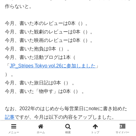
作らないと。
今月、書いた本のレビューは0本（）。
今月、書いた観劇のレビューは0本（）。
今月、書いた映画のレビューは0本（）。
今月、書いた抱負は0本（） 。
今月、書いた活動ブログは1本（
「
JP_Stripes Tokyo vol.26に参加しました
」
） 。
今月、書いた旅日記は0本（） 。
今月、書いた「物申す」は0本（） 。
なお、2022年のはじめから毎営業日にnoteに書き始めた
記事
ですが、今月は以下の内容をアップしました。
メニュー
ホーム
検索
トップ
サイドバー
1月29日
1月29日 SaaS is Deadと思わない理由