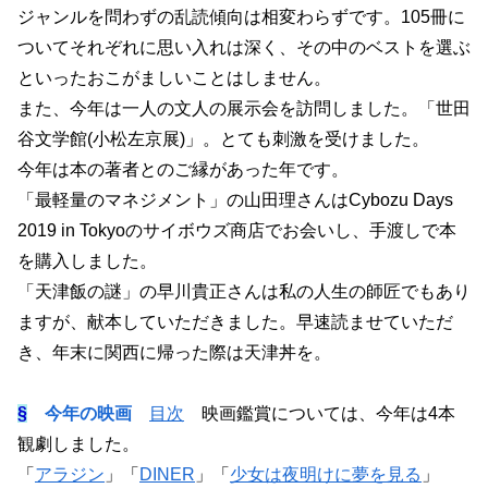
ジャンルを問わずの乱読傾向は相変わらずです。105冊に
ついてそれぞれに思い入れは深く、その中のベストを選ぶ
といったおこがましいことはしません。
また、今年は一人の文人の展示会を訪問しました。「世田
谷文学館(小松左京展)」。とても刺激を受けました。
今年は本の著者とのご縁があった年です。
「最軽量のマネジメント」の山田理さんはCybozu Days
2019 in Tokyoのサイボウズ商店でお会いし、手渡しで本
を購入しました。
「天津飯の謎」の早川貴正さんは私の人生の師匠でもあり
ますが、献本していただきました。早速読ませていただ
き、年末に関西に帰った際は天津丼を。
§
今年の映画
目次
映画鑑賞については、今年は4本
観劇しました。
「
アラジン
」「
DINER
」「
少女は夜明けに夢を見る
」