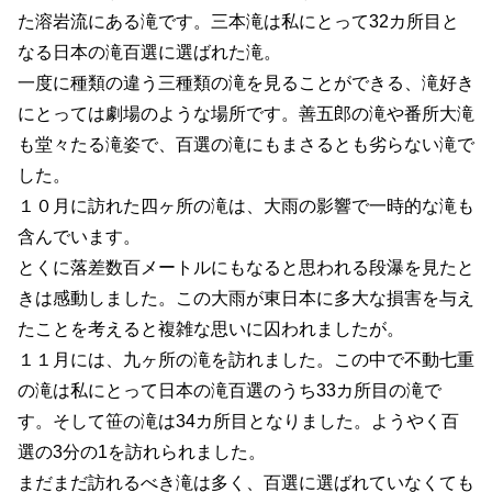
た溶岩流にある滝です。三本滝は私にとって32カ所目と
なる日本の滝百選に選ばれた滝。
一度に種類の違う三種類の滝を見ることができる、滝好き
にとっては劇場のような場所です。善五郎の滝や番所大滝
も堂々たる滝姿で、百選の滝にもまさるとも劣らない滝で
した。
１０月に訪れた四ヶ所の滝は、大雨の影響で一時的な滝も
含んでいます。
とくに落差数百メートルにもなると思われる段瀑を見たと
きは感動しました。この大雨が東日本に多大な損害を与え
たことを考えると複雑な思いに囚われましたが。
１１月には、九ヶ所の滝を訪れました。この中で不動七重
の滝は私にとって日本の滝百選のうち33カ所目の滝で
す。そして笹の滝は34カ所目となりました。ようやく百
選の3分の1を訪れられました。
まだまだ訪れるべき滝は多く、百選に選ばれていなくても