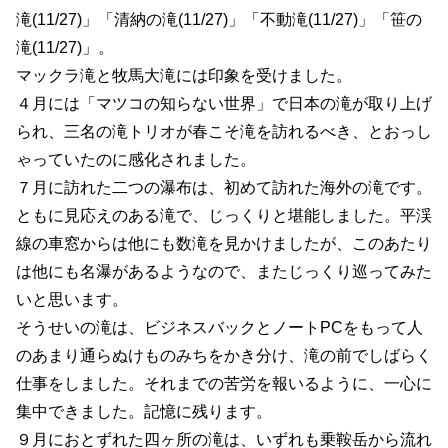
滝(11/27)」「清納の滝(11/27)」「不動滝(11/27)」「笹の
滝(11/27)」。
マックラ滝と牧馬大滝には印象を受けました。
４月には「マツコの知らない世界」で日本の滝が取り上げ
られ、三名の滝トリオが春こそ滝を訪れるべき、とおっし
ゃっていたのに感化されました。
７月に訪れた二つの瀑布は、初めて訪れた海外の滝です。
ともに見応えのある滝で、じっくりと堪能しました。平渓
線の車窓からは他にも数滝を見かけましたが、このあたり
は他にも名瀑があるようなので、またじっくり巡ってみた
いと思います。
そうせいの滝は、ビジネスバックとノートPCをもって人
のあまり通らぬけものみちをかき分け、滝の前でしばらく
仕事をしました。それまでの苦労を報いるように、一心に
集中できました。記憶に残ります。
９月におとずれた四ヶ所の滝は、いずれも乗鞍岳から流れ