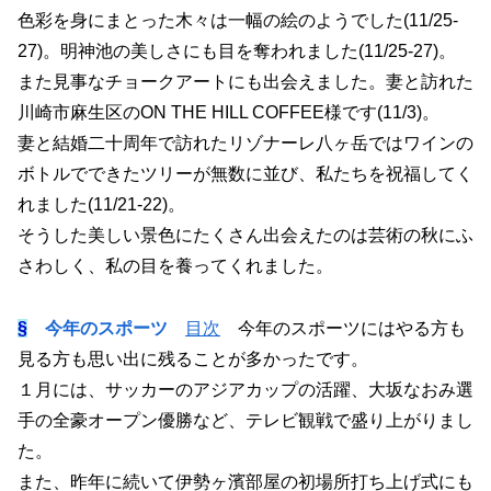
色彩を身にまとった木々は一幅の絵のようでした(11/25-
27)。明神池の美しさにも目を奪われました(11/25-27)。
また見事なチョークアートにも出会えました。妻と訪れた
川崎市麻生区のON THE HILL COFFEE様です(11/3)。
妻と結婚二十周年で訪れたリゾナーレ八ヶ岳ではワインの
ボトルでできたツリーが無数に並び、私たちを祝福してく
れました(11/21-22)。
そうした美しい景色にたくさん出会えたのは芸術の秋にふ
さわしく、私の目を養ってくれました。
§
今年のスポーツ
目次
今年のスポーツにはやる方も
見る方も思い出に残ることが多かったです。
１月には、サッカーのアジアカップの活躍、大坂なおみ選
手の全豪オープン優勝など、テレビ観戦で盛り上がりまし
た。
また、昨年に続いて伊勢ヶ濱部屋の初場所打ち上げ式にも