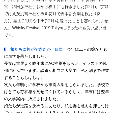
宮、猿田彦神社、おかげ横丁にも行きました(12月)。京都
では賀茂別雷神社や祇園花月で吉本新喜劇を観たり(8
月)、葉山(11月)や下田(12月)を巡ったことも忘れられませ
ん。Whisky Festival 2019 Tokyoに行ったのも良い思い出
です。
§
娘たちに何ができたか
目次
今年は二人の娘がとも
に進学を果たしました。
長女は首尾よく昨年末にAO推薦をもらい、イラストの勉
強に励んでいます。課題が相当に大変で、私と朝まで作業
することもしばしば。
次女も年明けに学校から推薦入学をもらいました。学校で
はとても存在感を見せてくれているらしく、年末には翌年
の入学案内に抜擢されました。
娘たちが進路を決めるにあたり、私も妻も意向を押し付け
ていません。本人たちの人生なので、本人たちがやりたい