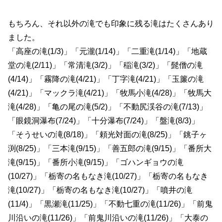
もちろん、それ以外の滝でも印象に残る滝はたくさんあり
ました。
「高座の滝(1/3)」「元瀧(1/14)」「二重滝(1/14)」「地蔵
堂の滝(2/11)」「常清滝(3/2)」「稲滝(3/2)」「髭僧の滝
(4/14)」「霧降の滝(4/21)」「丁字滝(4/21)」「玉簾の滝
(4/21)」「マックラ滝(4/21)」「牧馬小滝(4/28)」「牧馬大
滝(4/28)」「亀の尾の滝(5/2)」「不動尻渓谷の滝(7/13)」
「眼鏡洞瀑布(7/24)」「十分瀑布(7/24)」「盤滝(8/3)」
「そうせいの滝(8/18)」「頼光対面の滝(8/25)」「銚子ヶ
渕(8/25)」「三本滝(9/15)」「善五郎の滝(9/15)」「番所大
滝(9/15)」「番所小滝(9/15)」「ゴハンギョウの滝
(10/27)」「栃寄の名もなき滝(10/27)」「栃寄の名もなき
滝(10/27)」「栃寄の名もなき滝(10/27)」「噴井の滝
(11/4)」「黒瀬滝(11/25)」「不動七重の滝(11/26)」「前鬼
川沿いの滝(11/26)」「前鬼川沿いの滝(11/26)」「大泰の