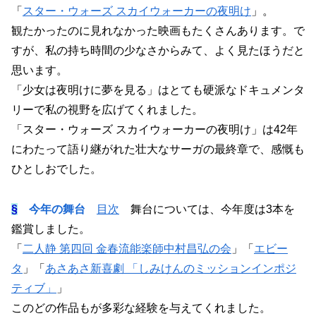
「
スター・ウォーズ スカイウォーカーの夜明け
」。
観たかったのに見れなかった映画もたくさんあります。で
すが、私の持ち時間の少なさからみて、よく見たほうだと
思います。
「少女は夜明けに夢を見る」はとても硬派なドキュメンタ
リーで私の視野を広げてくれました。
「スター・ウォーズ スカイウォーカーの夜明け」は42年
にわたって語り継がれた壮大なサーガの最終章で、感慨も
ひとしおでした。
§
今年の舞台
目次
舞台については、今年度は3本を
鑑賞しました。
「
二人静 第四回 金春流能楽師中村昌弘の会
」「
エビー
タ
」「
あさあさ新喜劇 「しみけんのミッションインポジ
ティブ」
」
このどの作品もが多彩な経験を与えてくれました。