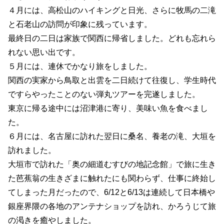
４月には、高松山のハイキングと日光、さらに牧馬の二滝
と石老山の訪問が印象に残っています。
最終日の二日は家族で関西に帰省しました。どれも忘れら
れない思い出です。
５月には、連休でかなり旅をしました。
関西の実家から鳥取と出雲を二日続けて往復し、学生時代
ですらやったことのない弾丸ツアーを完遂しました。
東京に帰る途中には沼津港に寄り、美味い魚を食べまし
た。
６月には、名古屋に訪れた翌日に桑名、養老の滝、大垣を
訪れました。
大垣市で訪れた「奥の細道むすびの地記念館」で旅に生き
た芭蕉翁の生きざまに触れたにも関わらず、仕事に終始し
てしまった月だったので、6/12と6/13は連続して日本橋や
銀座界隈の各地のアンテナショップを訪れ、かろうじて旅
の渇きを癒やしました。