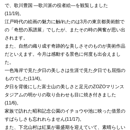
で、歌川豊国 ―歌川派の役者絵―を観覧しました
(11/19)。
江戸時代の絵画の魅力に触/れたのは3月の東京都美術館で
の「奇想の系譜展」でしたが、またその時の興奮が思い出
されます。
また、自然の織り成す奇跡的な美しさそのものが美術作品
だといえます。今月は感動する景色に何度も出会えまし
た。
一色海岸で見た夕日の美しさは生涯で見た夕日でも屈指の
ものでした(11/4)。
夕日を背後にした富士山の美しさと足元のZOZOマリンス
タジアムの明かりの取り合わせも目に焼き付きました
(11/6)。
家族で訪れた昭和記念公園のイチョウや池に映った借景の
すばらしさも忘れれらません(11/17)。
また、下北山村は紅葉が最盛期を迎えていて、素晴らしい