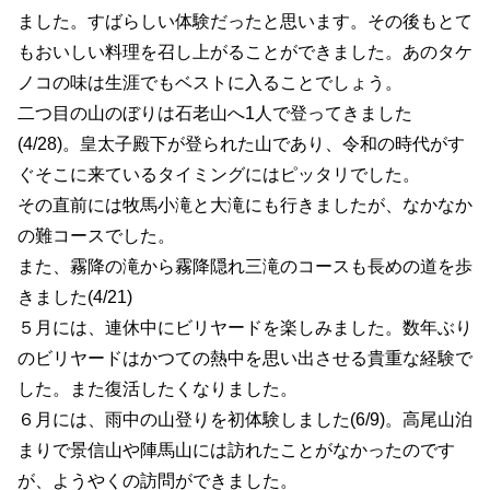
ました。すばらしい体験だったと思います。その後もとて
もおいしい料理を召し上がることができました。あのタケ
ノコの味は生涯でもベストに入ることでしょう。
二つ目の山のぼりは石老山へ1人で登ってきました
(4/28)。皇太子殿下が登られた山であり、令和の時代がす
ぐそこに来ているタイミングにはピッタリでした。
その直前には牧馬小滝と大滝にも行きましたが、なかなか
の難コースでした。
また、霧降の滝から霧降隠れ三滝のコースも長めの道を歩
きました(4/21)
５月には、連休中にビリヤードを楽しみました。数年ぶり
のビリヤードはかつての熱中を思い出させる貴重な経験で
した。また復活したくなりました。
６月には、雨中の山登りを初体験しました(6/9)。高尾山泊
まりで景信山や陣馬山には訪れたことがなかったのです
が、ようやくの訪問ができました。