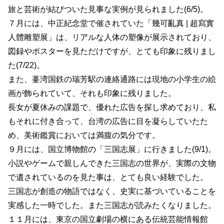
旅と芸術が結びついた見事な実例が見られました(6/5)。
７月には、中正紀念堂で催されていた「幾可亂真 | 超寫實
人體雕塑展」は、リアルな人体の塑像が展示されており、
図録やポスターを見ただけですが、とても印象に残りまし
た(7/22)。
また、薹湾国鉄の瑞芳駅の連絡通路には現地の小学生の絵
画が飾られていて、それも印象に残りました。
長女が夏休みの課題で、優れた広告を探し求めており、私
もそれに付き合って、台湾の広告に目を凝らしていたた
め、美術鑑賞においては満腹の気分です。
９月には、国立博物館の「三国志展」に行きました(9/1)。
小説やゲームで親しんできた三国志の世界が、実際の文物
で遺されているのを見た事は、とても良い経験でした。
三国志が創造の物語ではなく、史実に基づいていることを
実感した一時でした。また三国志が読みたくなりました。
１１月には、東京の国立劇場の横にある伝統芸能情報館