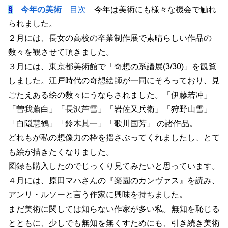
§
今年の美術
目次
今年は美術にも様々な機会で触れ
られました。
２月には、長女の高校の卒業制作展で素晴らしい作品の
数々を観させて頂きました。
３月には、東京都美術館で「奇想の系譜展(3/30)」を観覧
しました。江戸時代の奇想絵師が一同にそろっており、見
ごたえある絵の数々にうならされました。「伊藤若冲」
「曽我蕭白」「長沢芦雪」「岩佐又兵衛」「狩野山雪」
「白隠慧鶴」「鈴木其一」「歌川国芳」 の諸作品。
どれもが私の想像力の枠を揺さぶってくれましたし、とて
も絵が描きたくなりました。
図録も購入したのでじっくり見てみたいと思っています。
４月には、原田マハさんの『楽園のカンヴァス』を読み、
アンリ・ルソーと言う作家に興味を持ちました。
まだ美術に関しては知らない作家が多い私。無知を恥じる
とともに、少しでも無知を無くすためにも、引き続き美術