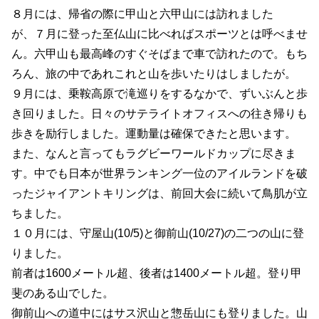
８月には、帰省の際に甲山と六甲山には訪れました
が、７月に登った至仏山に比べればスポーツとは呼べませ
ん。六甲山も最高峰のすぐそばまで車で訪れたので。もち
ろん、旅の中であれこれと山を歩いたりはしましたが。
９月には、乗鞍高原で滝巡りをするなかで、ずいぶんと歩
き回りました。日々のサテライトオフィスへの往き帰りも
歩きを励行しました。運動量は確保できたと思います。
また、なんと言ってもラグビーワールドカップに尽きま
す。中でも日本が世界ランキング一位のアイルランドを破
ったジャイアントキリングは、前回大会に続いて鳥肌が立
ちました。
１０月には、守屋山(10/5)と御前山(10/27)の二つの山に登
りました。
前者は1600メートル超、後者は1400メートル超。登り甲
斐のある山でした。
御前山への道中にはサス沢山と惣岳山にも登りました。山