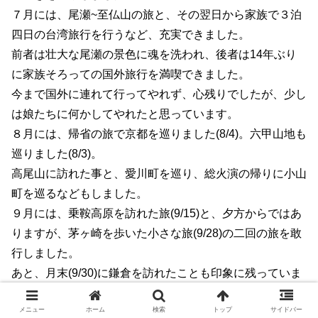
７月には、尾瀬~至仏山の旅と、その翌日から家族で３泊
四日の台湾旅行を行うなど、充実できました。
前者は壮大な尾瀬の景色に魂を洗われ、後者は14年ぶり
に家族そろっての国外旅行を満喫できました。
今まで国外に連れて行ってやれず、心残りでしたが、少し
は娘たちに何かしてやれたと思っています。
８月には、帰省の旅で京都を巡りました(8/4)。六甲山地も
巡りました(8/3)。
高尾山に訪れた事と、愛川町を巡り、総火演の帰りに小山
町を巡るなどもしました。
９月には、乗鞍高原を訪れた旅(9/15)と、夕方からではあ
りますが、茅ヶ崎を歩いた小さな旅(9/28)の二回の旅を敢
行しました。
あと、月末(9/30)に鎌倉を訪れたことも印象に残っていま
す。
メニュー
ホーム
検索
トップ
サイドバー
１０月には、諏訪の旅(10/5)と長井散策(10/14)の奥多摩登