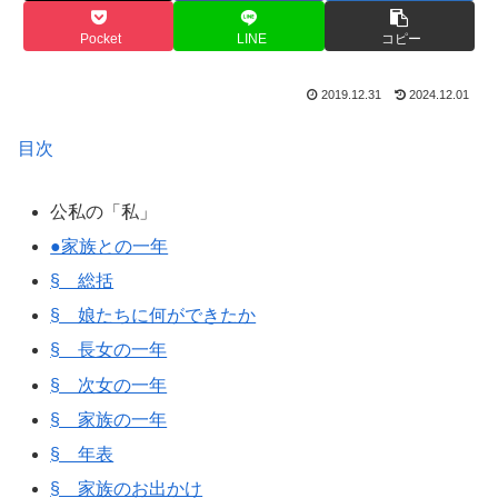
Pocket
LINE
コピー
2019.12.31
2024.12.01
目次
公私の「私」
●家族との一年
§ 総括
§ 娘たちに何ができたか
§ 長女の一年
§ 次女の一年
§ 家族の一年
§ 年表
§ 家族のお出かけ