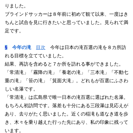
りました。
ブラインドサッカーは８年前に初めて観て以来、一度はき
ちんと試合を見に行きたいと思っていました。見られて満
足です。
§
今年の滝
目次
今年は日本の滝百選の滝を８カ所訪
れる目標を立てていました。
結果、再訪を含めると７か所を訪れる事ができました。
「常清滝」「霧降の滝」「養老の滝」「三本滝」「不動七
重の滝」「笹の滝」「箕面大滝」。どれもが百選にふさわ
しい名瀑です。
「常清滝」は広島県で唯一日本の滝百選に選ばれた名瀑。
もちろん初訪問です。落差も十分にある三段瀑は見応えが
あり、去りがたく思いました。近くの稲滝も道なき道を歩
き、木々を乗り越えた行った先にあり、私の印象に残って
います。