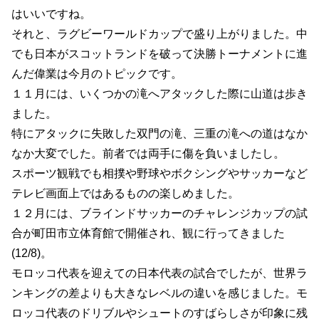
はいいですね。
それと、ラグビーワールドカップで盛り上がりました。中
でも日本がスコットランドを破って決勝トーナメントに進
んだ偉業は今月のトピックです。
１１月には、いくつかの滝へアタックした際に山道は歩き
ました。
特にアタックに失敗した双門の滝、三重の滝への道はなか
なか大変でした。前者では両手に傷を負いましたし。
スポーツ観戦でも相撲や野球やボクシングやサッカーなど
テレビ画面上ではあるものの楽しめました。
１２月には、ブラインドサッカーのチャレンジカップの試
合が町田市立体育館で開催され、観に行ってきました
(12/8)。
モロッコ代表を迎えての日本代表の試合でしたが、世界ラ
ンキングの差よりも大きなレベルの違いを感じました。モ
ロッコ代表のドリブルやシュートのすばらしさが印象に残