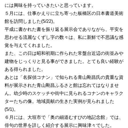
には興味を持っていきたいと思っています。
５月には、仕事かえりに立ち寄った板橋区の日本書道美術
館を訪問しました(5/22)。
平成に書かれた書を振り返る展示会でありながら、平安を
思わせる流麗なくずし字の数々は、私に新鮮で不思議な感
覚を与えてくれました。
また、この日は昭和初期に作られた常盤台近辺の街並みや
建物をじっくりと見る事ができました。とても良い経験が
ある得られました。
あとは「名探偵コナン」で知られる青山剛昌氏の貴重な資
料が展示された青山剛昌ふるさと館は忘れてはなりませ
ん。幼少時のスケッチや街中に見られるコナンのキャラク
ターたちの像。地域貢献の生きた実例が見られました
(5/1)。
６月には、大垣市で「奥の細道むすびの地記念館」では、
俳句の世界を詳しく紹介する展示に興味津々でした。