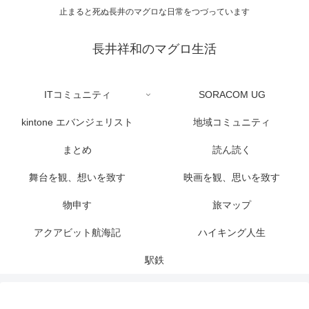
止まると死ぬ長井のマグロな日常をつづっています
長井祥和のマグロ生活
ITコミュニティ
SORACOM UG
kintone エバンジェリスト
地域コミュニティ
まとめ
読ん読く
舞台を観、想いを致す
映画を観、思いを致す
物申す
旅マップ
アクアビット航海記
ハイキング人生
駅鉄