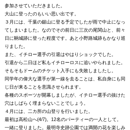
参加させていただきました。
大山に登ったのもいい思い出です。
３月には、千葉の鋸山に登る予定でしたが雨で中止になっ
てしまいました。なのでその前日に三次の尾関山と、前々
日に鞆城跡に登った程度です。あと小野路城跡もかなり巡
りました。
また、イチロー選手の引退はやはりショックでした。
引退から二日ほど私もイチローロスに追いやられました。
そもそもドームのチケット入手にも失敗しましたし。
同学年の偉大な選手が第一線を去ることは、私自身にも同
じ日が来ることを意識させられます。
各種のスポーツが開幕しましたが、イチロー選手の抜けた
穴はしばらく埋まらないことでしょう。
４月には、二カ所の山登りを行いました。
最初は高松山へ(4/7)。12名のパーティーの一人として。
一緒に登りました。最明寺史跡公園では満開の花を楽しみ