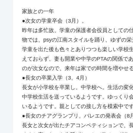
家族との一年
●次女の学童卒会（3月）。
昨年は多忙故、学童の保護者会役員としての
物では、psyの江南スタイルを踊り、ゆずの
学童を出た後も色々とありつつも楽しい学校
えておらず、妻も開業や中学のPTAの関係で
のが次女なので、来年は家での時間を増やせ
●長女の卒業入学（3、4月）
長女が小学校を卒業し、中学校へ。生活の変
中学校生活を送っているようです。ゆっくり
いるようです。親としての接し方を模索中で
●長女のチアグランプリ、バレエの発表会（8
長女と次女が出たチアコンペティションで、