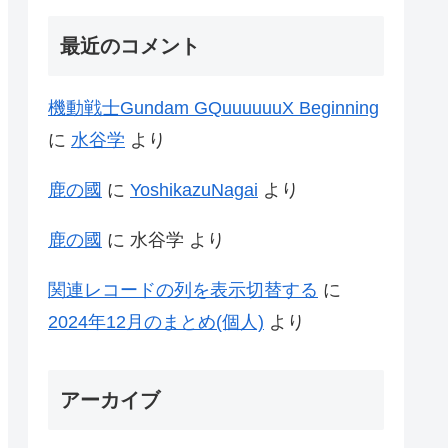
最近のコメント
機動戦士Gundam GQuuuuuuX Beginning
に
水谷学
より
鹿の國
に
YoshikazuNagai
より
鹿の國
に
水谷学
より
関連レコードの列を表示切替する
に
2024年12月のまとめ(個人)
より
アーカイブ