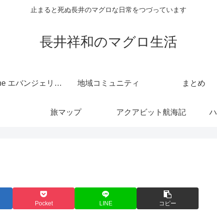
止まると死ぬ長井のマグロな日常をつづっています
長井祥和のマグロ生活
kintone エバンジェリスト
地域コミュニティ
まとめ
旅マップ
アクアビット航海記
ハ
Pocket
LINE
コピー