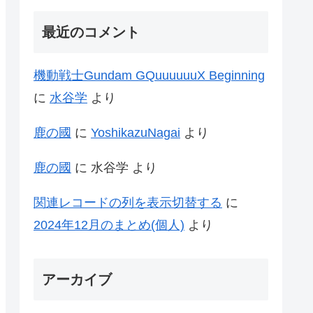
最近のコメント
機動戦士Gundam GQuuuuuuX Beginning
に
水谷学
より
鹿の國
に
YoshikazuNagai
より
鹿の國
に
水谷学
より
関連レコードの列を表示切替する
に
2024年12月のまとめ(個人)
より
アーカイブ