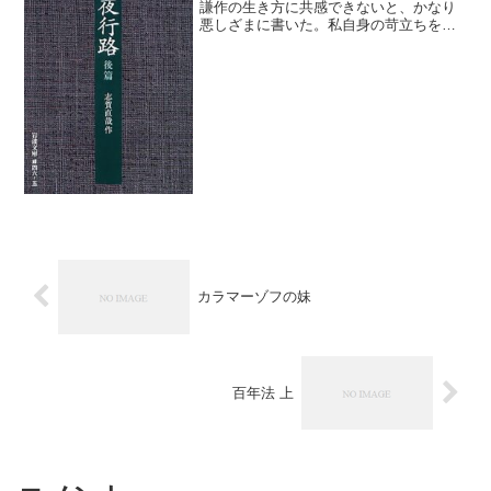
謙作の生き方に共感できないと、かなり
悪しざまに書いた。私自身の苛立ちを解
消するためにも、本書を読み直し、内容
をさらに理解するように努めた。する
と、また違った発見があった。例えば、
吉原で謙作が悪友と遊蕩に耽...
カラマーゾフの妹
百年法 上