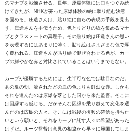
のマナブを戦慄させる。長年、原爆体験には口をつぐみ続
けてきたが、NHKが募った原爆体験の絵に取り組む決意
を固める。庄造さんは、貼り絵に自らの表現の手段を見出
す。庄造さんを手伝うため、色とりどりの紙を集めるマナ
ブとクラスメートの真理子。その貼り絵は庄造さんの思い
を表現するにはあまりに薄く、貼り絵はさまざまな色で厚
く覆われる。庄造さんが貼り絵で混ぜ合わせる色が、カー
プの鮮やかな赤と対比されていることはいうまでもない。
カープが優勝するためには、生半可な色では駄目なのだ。
あの夏の朝、流されたどの血の色よりも鮮烈な赤。しかも
それを選んだのは原爆を落とした国から来た監督。そこに
は因縁すら感じる。だがそんな因縁を乗り越えて変化を選
んだのは広島の人々。そこには戦後の復興の確信を持ちた
いという願いと、それをカープに託す人々の希望があった
はずだ。ルーツ監督は意見の相違から早々に帰国してしま