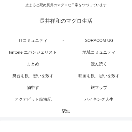
止まると死ぬ長井のマグロな日常をつづっています
長井祥和のマグロ生活
ITコミュニティ
SORACOM UG
kintone エバンジェリスト
地域コミュニティ
まとめ
読ん読く
舞台を観、想いを致す
映画を観、思いを致す
物申す
旅マップ
アクアビット航海記
ハイキング人生
駅鉄