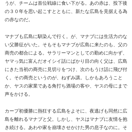
うが、チームは首位戦線に食い下がる。あの赤は、投下後
の３０年を思い起こすとともに、新たな広島を見据える為
の赤なのだ。
マナブも広島に馴染んで行く。が、マナブには生活力のな
い父勝征がいた。そもそもマナブが広島に来たのも、父の
商売の都合による。サラリーマンとしての勤めに向かず、
ヤマっ気に富んだオイシイ話にばかり目の向く父は、広島
にきた当初の商売に見切りをつけ、次のもうけ話に飛び付
く。その商売というのが、ねずみ講。しかもあろうこと
か、ヤスの家業である角打ち酒場の客や、ヤスの母にまで
声をかける。
カープ初優勝に熱狂する広島をよそに、夜逃げも同然に広
島を離れるマナブと父。しかし、ヤスはマナブに友情を抱
き続ける。あわや家を崩壊させかけた男の息子なのに。そ