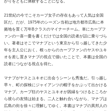
がりをともに体験することになる。
21世紀の今でこそカープ女子の存在もあって人気は全国
区だ。だが、1975年のシーズン当初は地方都市広島に本
拠地を置く万年Bクラスのマイナーチーム。単にカープフ
ァンの一喜一憂を書くだけでは全国の読者が話に乗りづら
い。著者はそこでマナブという東京から引っ越してきた少
年を主人公におく。根っからのカープファンのヤスやユキ
オを差し置きマナブの視点で描いたことで、本書は全国の
読者につながる視点を得た。
マナブがヤスとユキオに出会うシーンも秀逸だ。引っ越し
早々、町の探検にジャイアンツの帽子をかぶって出かける
マナブ。カープ狂のヤスとユキオが因縁をつけるところか
ら彼らの友情は始まる。二人と触れ合いながら、マナブは
広島の街を徐々に理解してゆく。本書はマナブの異邦人の