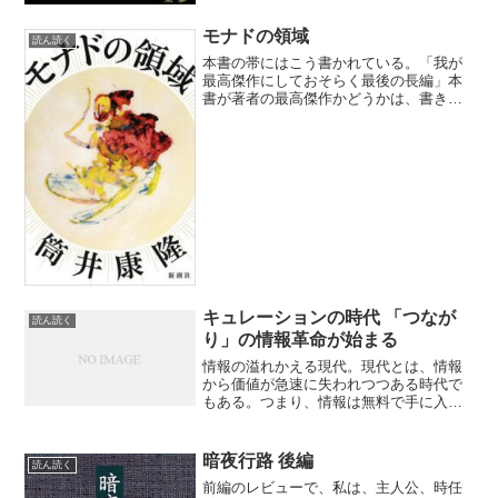
モナドの領域
読ん読く
本書の帯にはこう書かれている。「我が
最高傑作にしておそらく最後の長編」本
書が著者の最高傑作かどうかは、書き手
と読み手の主観の問題だ。私にとって著
者の傑作短篇はいくつも脳裏に浮かぶ。
が、長編の最高傑作と言われてもすぐに
は選べない。だが一つだけ...
キュレーションの時代 「つなが
読ん読く
り」の情報革命が始まる
情報の溢れかえる現代。現代とは、情報
から価値が急速に失われつつある時代で
もある。つまり、情報は無料で手に入る
が、情報量に反比例して情報自体の相対
価値は減り続けているのだ。現代とは、
情報に対して取捨選択するためのスキル
暗夜行路 後編
読ん読く
が必要な時代でもある。取...
前編のレビューで、私は、主人公、時任