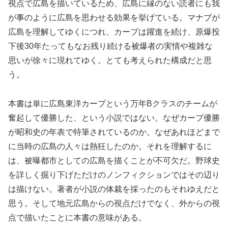
視点で広島を描いているため、広島に縁のない読者にも我
が事のように広島を思わせる効果を挙げている。マナブが
広島を理解してゆくにつれ、カープは躍進を続け、原爆投
下後30年たってもなお残り続ける被爆者の実情や複雑な
思いが徐々に現れてゆく。とても考えられた構成だと思
う。
本書は単に広島東洋カープという万年Bクラスのチームが
奮起して優勝した、という小説ではない。なぜカープ優勝
が昭和史の年表で特筆されているのか。なぜあれほどまで
に当時の広島の人々は熱狂したのか。それを理解するに
は、被曝都市としての広島を描くことが不可欠だ。野球史
を詳しく掘り下げただけのノンフィクションではその辺り
は描けない。著者が小説の体裁を採ったのもそれゆえだと
思う。そして地元広島からの視点だけでなく、外からの視
点で描いたことに本書の意味がある。