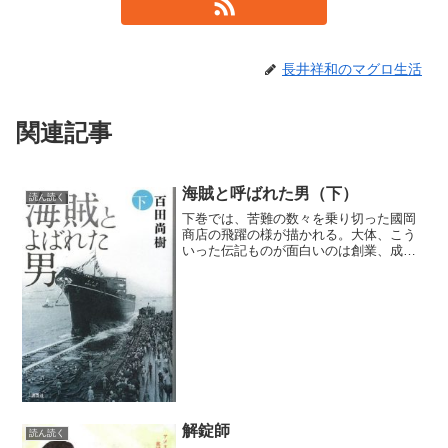
長井祥和のマグロ生活
関連記事
海賊と呼ばれた男（下）
読ん読く
下巻では、苦難の数々を乗り切った國岡
商店の飛躍の様が描かれる。大体、こう
いった伝記ものが面白いのは創業、成長
時につきものの苦難であり、功成り名遂
げた後は、起伏に欠けることが多く、自
然と著者の筆も駆け足になってしまうも
のだ。上巻では敗戦によっ...
解錠師
読ん読く