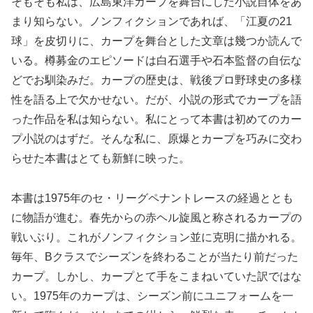
そもそも私は、広島東洋カープを舞台にした小説自体をあ
まり知らない。ノンフィクションであれば、「江夏の21
球」を皮切りに、カープを舞台とした文章は幾つか読んで
いる。樽募金のエピソードは白石選手や石本監督の自伝な
どでお馴染みだ。カープの歴史は、戦後プロ野球史の多様
性を語る上で欠かせない。だが、小説の形式でカープを語
った作品を私は知らない。私にとって本書は初めてのカー
プ小説のはずだ。そんな私に、原爆とカープを巧みに交わ
らせた本書はとても新鮮に映った。
本書は1975年のセ・リーグペナントレースの経過ととも
に物語が進む。春先からの赤ヘル旋風と称されるカープの
戦いぶり。これがノンフィクション並に克明に描かれる。
毎年、Bクラスでシーズンを終わることが当たり前だった
カープ。しかし、カープとて手をこまねいていた訳ではな
い。1975年のカープは、シーズン前にユニフォームを一