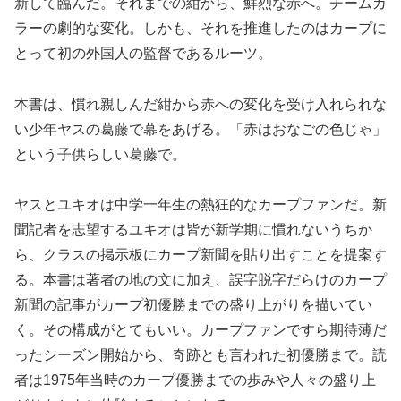
新して臨んだ。それまでの紺から、鮮烈な赤へ。チームカ
ラーの劇的な変化。しかも、それを推進したのはカープに
とって初の外国人の監督であるルーツ。
本書は、慣れ親しんだ紺から赤への変化を受け入れられな
い少年ヤスの葛藤で幕をあげる。「赤はおなごの色じゃ」
という子供らしい葛藤で。
ヤスとユキオは中学一年生の熱狂的なカープファンだ。新
聞記者を志望するユキオは皆が新学期に慣れないうちか
ら、クラスの掲示板にカープ新聞を貼り出すことを提案す
る。本書は著者の地の文に加え、誤字脱字だらけのカープ
新聞の記事がカープ初優勝までの盛り上がりを描いてい
く。その構成がとてもいい。カープファンですら期待薄だ
ったシーズン開始から、奇跡とも言われた初優勝まで。読
者は1975年当時のカープ優勝までの歩みや人々の盛り上