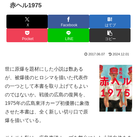
赤ヘル1975
X
Facebook
はてブ
Pocket
LINE
コピー
2017.06.07
2024.12.01
世に原爆を題材にした小説は数ある
が、被爆後のヒロシマを描いた代表作
の一つとして本書を取り上げてもよい
のではないか。戦後の広島の復興を、
1975年の広島東洋カープ初優勝に象徴
させた本書は、全く新しい切り口で原
爆を描いている。