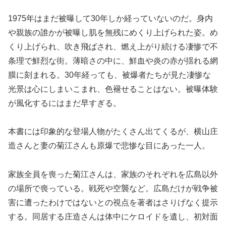
1975年はまだ被曝して30年しか経っていないのだ。身内
や親族の誰かが被曝し肌を無残にめくり上げられた姿。め
くり上げられ、吹き飛ばされ、燃え上がり続ける凄惨で不
条理で鮮烈な街。薄暗さの中に、鮮血や炎の赤が揺れる網
膜に刻まれる。30年経っても、被爆者たちが見た凄惨な
光景は心にしまいこまれ、色褪せることはない。被曝体験
が風化するにはまだ早すぎる。
本書には印象的な登場人物がたくさん出てくるが、横山庄
造さんと妻の菊江さんも原爆で悲惨な目にあった一人。
家族全員を喪った菊江さんは、家族のそれぞれを広島以外
の場所で喪っている。戦死や空襲など。広島だけが戦争被
害に遭ったわけではないとの視点を著者はさりげなく提示
する。同居する庄造さんは体中にケロイドを遺し、初対面