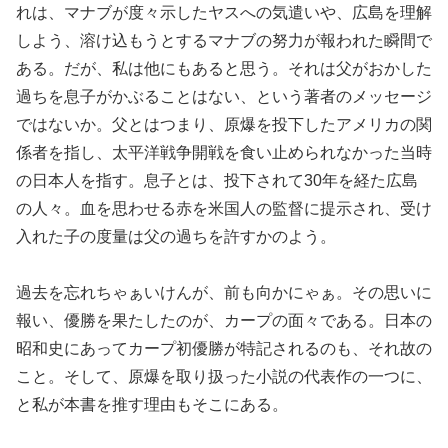
れは、マナブが度々示したヤスへの気遣いや、広島を理解
しよう、溶け込もうとするマナブの努力が報われた瞬間で
ある。だが、私は他にもあると思う。それは父がおかした
過ちを息子がかぶることはない、という著者のメッセージ
ではないか。父とはつまり、原爆を投下したアメリカの関
係者を指し、太平洋戦争開戦を食い止められなかった当時
の日本人を指す。息子とは、投下されて30年を経た広島
の人々。血を思わせる赤を米国人の監督に提示され、受け
入れた子の度量は父の過ちを許すかのよう。
過去を忘れちゃぁいけんが、前も向かにゃぁ。その思いに
報い、優勝を果たしたのが、カープの面々である。日本の
昭和史にあってカープ初優勝が特記されるのも、それ故の
こと。そして、原爆を取り扱った小説の代表作の一つに、
と私が本書を推す理由もそこにある。