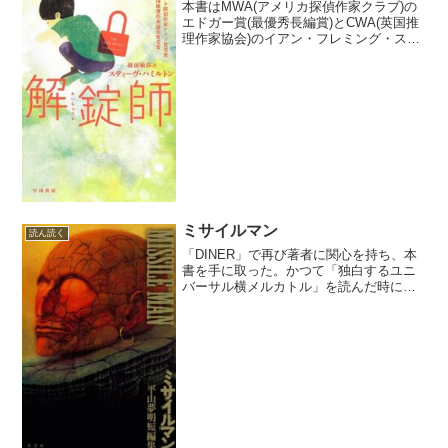
本書はMWA(アメリカ探偵作家クラブ)の
エドガー賞(最優秀長編賞)とCWA(英国推
理作家協会)のイアン・フレミング・ステ
ィール・ダガー賞を受賞している。受賞
作品という冠は、本書の場合、本物だ。
だてに受賞したわけではない。登場人物
の造形、事件...
ミサイルマン
読ん読く
「DINER」で再び著者に関心を持ち、本
書を手に取った。かつて「独白するユニ
バーサル横メルカトル」を読んだ時に感
じた強烈な新鮮さは本書にはない。だ
が、本書は「独白するユニバーサル横メ
ルカトル」よりも深い文学的な方向へ舵
を切ったかに読める。も...