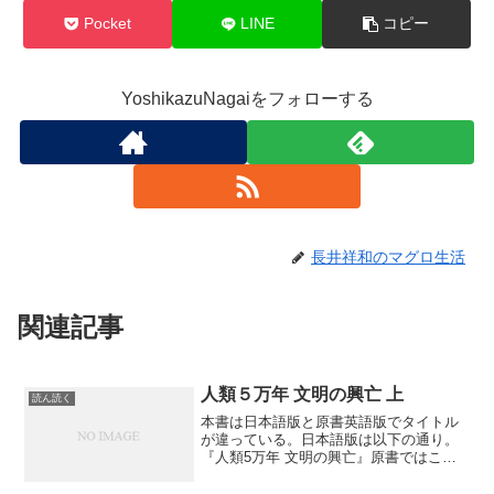
Pocket
LINE
コピー
YoshikazuNagaiをフォローする
長井祥和のマグロ生活
関連記事
人類５万年 文明の興亡 上
読ん読く
本書は日本語版と原書英語版でタイトル
が違っている。日本語版は以下の通り。
『人類5万年 文明の興亡』原書ではこう
なっている。『 Why The West Rules
― For Now』それぞれにはサブタイトル