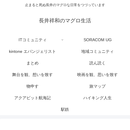
止まると死ぬ長井のマグロな日常をつづっています
長井祥和のマグロ生活
ITコミュニティ
SORACOM UG
kintone エバンジェリスト
地域コミュニティ
まとめ
読ん読く
舞台を観、想いを致す
映画を観、思いを致す
物申す
旅マップ
アクアビット航海記
ハイキング人生
駅鉄