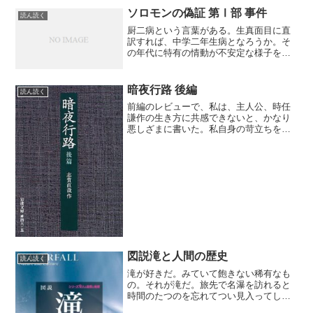
がつけられている。日本語版は『な...
ソロモンの偽証 第Ⅰ部 事件
読ん読く
厨二病という言葉がある。生真面目に直
訳すれば、中学二年生病となろうか。そ
の年代に特有の情動が不安定な様子を指
す言葉だ。いわゆるネットスラング。野
暮を承知で由来を書くと、中学生を馬鹿
にして中坊と呼び、それを一括で漢字変
暗夜行路 後編
読ん読く
換すると厨房。「厨」房の...
前編のレビューで、私は、主人公、時任
謙作の生き方に共感できないと、かなり
悪しざまに書いた。私自身の苛立ちを解
消するためにも、本書を読み直し、内容
をさらに理解するように努めた。する
と、また違った発見があった。例えば、
吉原で謙作が悪友と遊蕩に耽...
図説滝と人間の歴史
読ん読く
滝が好きだ。みていて飽きない稀有なも
の。それが滝だ。旅先で名瀑を訪れると
時間のたつのを忘れてつい見入ってしま
う。滝ばかりは写真や動画、本を見ただ