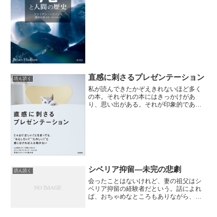
けではどうにもならない。滝の前に立つ
と、ディスプレイ越しに見る滝との次元
の違いを感じる。見て聞い...
直感に刺さるプレゼンテーション
読ん読く
私が読んできたかぞえきれないほど多く
の本。それぞれの本にはきっかけがあ
り、思い出がある。それが印象的であれ
ばあるほど、その本は記憶に残る。本書
もそうした本の一冊だ。なにしろ、著者
の目の前で入手したのだから。今までに
もサイン本を手に入れたこと...
シベリア抑留―未完の悲劇
読ん読く
会ったことはないけれど、妻の祖父はシ
ベリア抑留の経験者だという。話によれ
ば、おちゃめなところもありながら、内
面は強い人だったとか。普通の人なら痛
みに耐えられない症状にも関わらず、癌