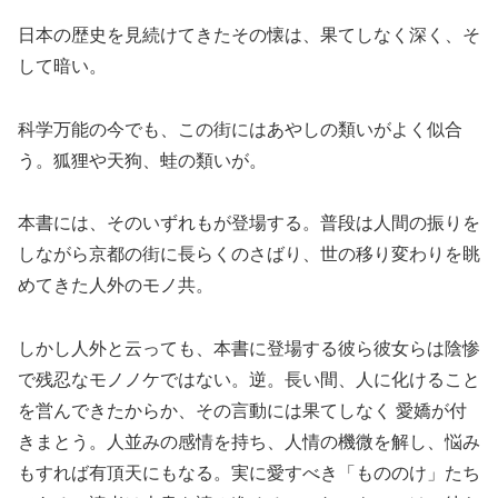
日本の歴史を見続けてきたその懐は、果てしなく深く、そ
して暗い。
科学万能の今でも、この街にはあやしの類いがよく似合
う。狐狸や天狗、蛙の類いが。
本書には、そのいずれもが登場する。普段は人間の振りを
しながら京都の街に長らくのさばり、世の移り変わりを眺
めてきた人外のモノ共。
しかし人外と云っても、本書に登場する彼ら彼女らは陰惨
で残忍なモノノケではない。逆。長い間、人に化けること
を営んできたからか、その言動には果てしなく 愛嬌が付
きまとう。人並みの感情を持ち、人情の機微を解し、悩み
もすれば有頂天にもなる。実に愛すべき「もののけ」たち