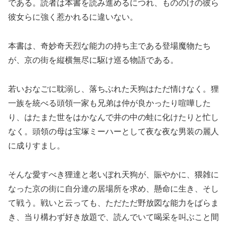
である。読者は本書を読み進めるにつれ、もののけの彼ら
彼女らに強く惹かれるに違いない。
本書は、奇妙奇天烈な能力の持ち主である登場魔物たち
が、京の街を縦横無尽に駆け巡る物語である。
若いおなごに耽溺し、落ちぶれた天狗はただ情けなく。狸
一族を統べる頭領一家も兄弟は仲が良かったり喧嘩した
り、はたまた世をはかなんで井の中の蛙に化けたりと忙し
なく。頭領の母は宝塚ミーハーとして夜な夜な男装の麗人
に成りすまし。
そんな愛すべき狸達と老いぼれ天狗が、賑やかに、猥雑に
なった京の街に自分達の居場所を求め、懸命に生き、そし
て戦う。戦いと云っても、ただただ野放図な能力をばらま
き、当り構わず好き放題で、読んでいて喝采を叫ぶこと間