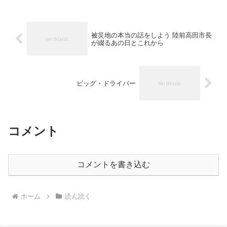
で亡くなる少し前まで仕事を続けていた
という。その人となりは妻...
被災地の本当の話をしよう 陸前高田市長
が綴るあの日とこれから
ビッグ・ドライバー
コメント
コメントを書き込む
ホーム
読ん読く