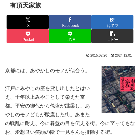
有頂天家族
X
Facebook
はてブ
Pocket
LINE
コピー
2015.02.20
2024.12.01
京都には、あやかしのモノが似合う。
江戸にみやこの座を貸し出したとはい
え、千年以上みやことして栄えた京
都。平安の御代から偸盗が跳梁し、あ
やしのモノどもが跋扈した街。あまた
の戦乱に耐え、今に碁盤の目を伝える街。今に至ってもな
お、愛想良い笑顔の陰で一見さんを排除する街。