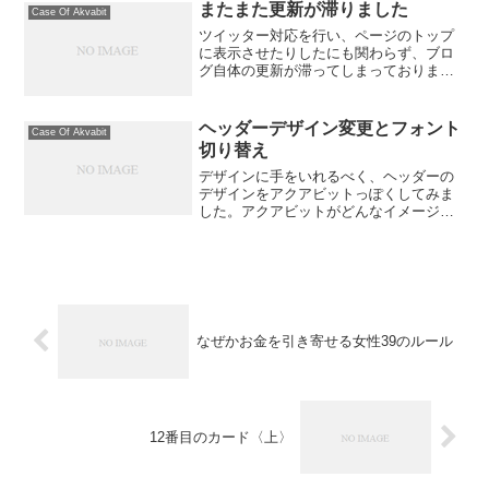
ですと、逆に需要があるのかもしれませ
またまた更新が滞りました
Case Of Akvabit
ん。私もとある技術者の...
ツイッター対応を行い、ページのトップ
に表示させたりしたにも関わらず、ブロ
グ自体の更新が滞ってしまっておりまし
た。 申し訳ございません。 ４月から
楽天ビジネスへの出展を始めたのです
が、順調に商談のお申込を頂くケースが
ヘッダーデザイン変更とフォント
Case Of Akvabit
増え、かなり忙しい状況でし...
切り替え
デザインに手をいれるべく、ヘッダーの
デザインをアクアビットっぽくしてみま
した。アクアビットがどんなイメージな
のかはおいといて・・・:razz:あと、フォ
ントも私の好むフォントにしておきまし
た。Macの方はそれほど違和感がないは
ずです。メイリ...
なぜかお金を引き寄せる女性39のルール
12番目のカード〈上〉