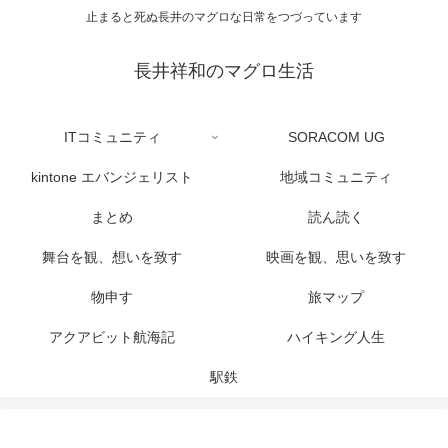
止まると死ぬ長井のマグロな日常をつづっています
長井祥和のマグロ生活
ITコミュニティ
SORACOM UG
kintone エバンジェリスト
地域コミュニティ
まとめ
読ん読く
舞台を観、想いを致す
映画を観、思いを致す
物申す
旅マップ
アクアビット航海記
ハイキング人生
駅鉄