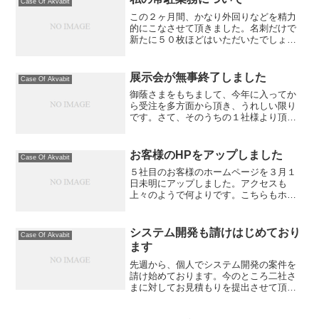
Case Of Akvabit
この２ヶ月間、かなり外回りなどを精力
的にこなさせて頂きました。名刺だけで
新たに５０枚ほどはいただいたでしょう
か。新しいホームページの案件も受注さ
せて頂いているのですが・・・やはりこ
の２ヶ月軸となる収入を得るまでにはい
展示会が無事終了しました
Case Of Akvabit
たらず・・・再度常駐の仕...
御蔭さまをもちまして、今年に入ってか
ら受注を多方面から頂き、うれしい限り
です。さて、そのうちの１社様より頂い
ていたASP.NETによる予約システムの開
発案件ですが、この３月９日から１２日
まで４日間にわたり東京ビッグサイトで
お客様のHPをアップしました
Case Of Akvabit
催されていたリテー...
５社目のお客様のホームページを３月１
日未明にアップしました。アクセスも
上々のようで何よりです。こちらもホー
ムページもメンテする時間がなかなかと
れませんが、お客様にご訪問いただいて
いるようです。
システム開発も請けはじめており
Case Of Akvabit
ます
先週から、個人でシステム開発の案件を
請け始めております。今のところ二社さ
まに対してお見積もりを提出させて頂き
ました。システムエンジニアやSEを常駐
させるまでもない、比較的小規模な案件