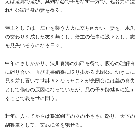
えば遊廓で遊び、真剣な恋で子をなす一方で、包容力に溢
れた公家出身の妻を得る。
藩主としては、江戸を襲う大火に立ち向かい、妻を、水魚
の交わりを成した友を無くし、藩主の仕事に汲々とし、志
を見失いそうになる日々。
中年にさしかかり、渋川春海の知己を得て、腹心の理解者
に廻り合い、再び史書編纂に取り掛かる光圀公。幼き日に
兄を差し置いて世継ぎとなったことが光圀公には義の喪失
として傷心の原因になっていたが、兄の子を跡継ぎに迎え
ることで義を世に問う。
壮年に入ってからは将軍綱吉の器の小ささに怒り、天下の
副将軍として、文武に名を馳せる。