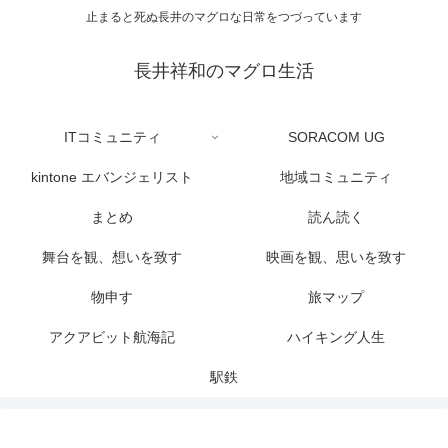
止まると死ぬ長井のマグロな日常をつづっています
長井祥和のマグロ生活
ITコミュニティ
SORACOM UG
kintone エバンジェリスト
地域コミュニティ
まとめ
読ん読く
舞台を観、想いを致す
映画を観、思いを致す
物申す
旅マップ
アクアビット航海記
ハイキング人生
駅鉄