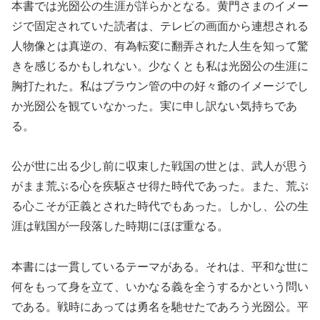
本書では光圀公の生涯が詳らかとなる。黄門さまのイメー
ジで固定されていた読者は、テレビの画面から連想される
人物像とは真逆の、有為転変に翻弄された人生を知って驚
きを感じるかもしれない。少なくとも私は光圀公の生涯に
胸打たれた。私はブラウン管の中の好々爺のイメージでし
か光圀公を観ていなかった。実に申し訳ない気持ちであ
る。
公が世に出る少し前に収束した戦国の世とは、武人が思う
がまま荒ぶる心を疾駆させ得た時代であった。また、荒ぶ
る心こそが正義とされた時代でもあった。しかし、公の生
涯は戦国が一段落した時期にほぼ重なる。
本書には一貫しているテーマがある。それは、平和な世に
何をもって身を立て、いかなる義を全うするかという問い
である。戦時にあっては勇名を馳せたであろう光圀公。平