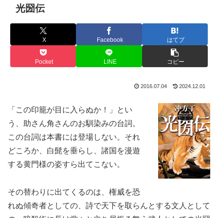
光圀伝
X
Facebook
はてブ
Pocket
LINE
コピー
2016.07.04
2024.12.01
「この印籠が目に入らぬか！」とい
う、助さん角さんのお馴染みの台詞。
この台詞は本書には登場しない。それ
どころか、白髭を垂らし、諸国を漫遊
する黄門様の姿すら出てこない。
その替わりに出てくるのは、権威を恐
れぬ傾奇者としての、詩で天下を取らんとする文人として