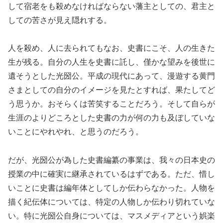
して宿老をも殺めなければならない藩主としての、君主と
しての苦さが見え隠れする。
人を殺め、人に去られてもなお、史書にこそ、人の生きた
生が残る。自分の人生を史書に託し、僅かな望みを後世に
遺そうとした光圀公。平成の現代にあって、漫遊する黄門
さまとしての自分のイメージを見たとすれば、果たしてど
う思うか。おそらくは苦笑することだろう。そして自らが
生涯のよりどころとした史書の力が何の力も及ぼしていな
いことにやれやれ、と思うのだろう。
だが、光圀公が為した史書編纂の事業は、我々の日本史の
授業の中に確実に継承されているはずである。ただ、惜し
いことに史書は編年体としてしか伝わらなかった。人物を
描く紀伝体については、特定の人物しか伝わり切れていな
い。特に光圀公自身については、マスメディアという娯楽