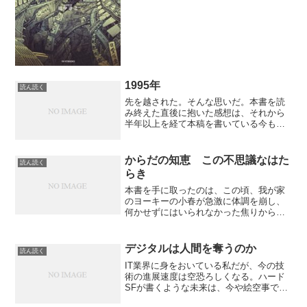
1995年
読ん読く
先を越された。そんな思いだ。本書を読
み終えた直後に抱いた感想は、それから
半年以上を経て本稿を書いている今も変
わらない。未だ道半ばの私の人生。その
人生において、特筆すべき年を挙げると
すれば、1995年をおいて他にない。だか
からだの知恵 この不思議なはた
読ん読く
らといって他の年が順...
らき
本書を手に取ったのは、この頃、我が家
のヨーキーの小春が急激に体調を崩し、
何かせずにはいられなかった焦りから。
結局本を読み始めて２日後に、小春は天
に召されてしまい、人間の身体について
説明された本書は小春にとって何の意味
デジタルは人間を奪うのか
読ん読く
も持ちえないものとなった...
IT業界に身をおいている私だが、今の技
術の進展速度は空恐ろしくなる。ハード
SFが書くような未来は、今や絵空事でな
くなりつつある。自我や肉体がITで補完