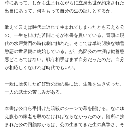
時にあって、しかも生まれながらに立身出世が約束された
出自にあって、何をもって自分の生の証しとするか。
敢えて云えば時代に遅れて生まれてしまったとも云える公
の、一生を掛けた苦闘こそが本書を貫いている。冒頭に現
代の水戸黄門の時代劇に触れた。そこでは単純明快な勧善
懲悪の世界観に終始している。が、光圀公の生涯は勧善懲
悪どころではない。戦う相手はまず自分だったのだ。自分
が相応しくなければ時代でもいい。
一般に膾炙した好好爺の顔の裏には、生涯を生き切った、
一人の武士の苦しみがある。
本書は公自ら手掛けた暗殺のシーンで幕を開ける。なにゆ
え腹心の家老を殺めなければならなかったのか。随所に挟
まれた公の回顧録からは、公の生きてきた生の真摯さ、そ