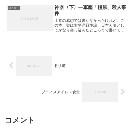
される時代の到来だ。自我のミラーリン
グに加えて自我の世代管理が可能な時
神器〈下〉―軍艦「橿原」殺人事
読ん読く
代。自我と肉体の整合...
件
上巻の感想では書かなかったけれど、こ
の本、実は太平洋戦争論、日本人論とし
てかなり突っ込んだところまで書いてい
る。平和ボケの私には分かり様のない戦
争の理不尽さや、戦争に行った人間が今
の平和な世に対して頂く複雑な思いなど
を含め、皇室や戦後の日本...
るり姉
ブエノスアイレス食堂
コメント