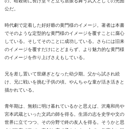
の、暗殺術に長け堂々と立ち居振る舞う武人としての光圀
公だ。
時代劇で定着した好好爺の黄門様のイメージ。著者は本書
でそのような定型的な黄門様のイメージを覆すことに腐心
している。そしてそのことに成功している。さらには旧来
のイメージを覆すだけにとどまらず、より魅力的な黄門様
のイメージを作り上げさえもしている。
兄を差し置いて世継ぎとなった幼少期。父から試され続
け、兄に戦いを挑む子供の頃。やんちゃな童が活き活きと
描かれている。
青年期は、無頼に明け暮れているかと思えば、沢庵和尚や
宮本武蔵といった文武の師を得る。生涯の志を史学や文の
世界に立てつつ、その分野で終の友人を得る。そうかと思