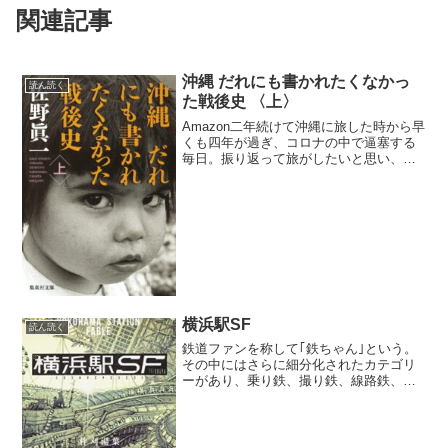
関連記事
沖縄 だれにも書かれたくなかっ
読ん読く
た戦後史 〈上〉
Amazon二年続けて沖縄に旅した時から早
くも四年が過ぎ、コロナの中で逼塞する
毎日。振り返って旅がしたいと思い、本
書を手に取った。沖縄には今まで三回訪
れた。1995年9月は大学の部合宿で20名
の同輩や後輩と。那覇港に船から上陸
し、名護までタ...
横浜駅SF
読ん読く
鉄道ファンを称して｢鉄ちゃん｣という。
その中にはさらに細分化されたカテゴリ
ーがあり、乗り鉄、撮り鉄、線路鉄、音
鉄などのさまざまなジャンルに分かれる
らしい。私の場合、駅が好きなので駅鉄
と名乗ることにしている。なぜなら私は
さまざまな地域を旅し、...