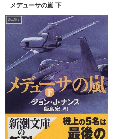
メデューサの嵐 下
読ん読く