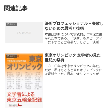
関連記事
決断プロフェッショナル－失敗し
読ん読く
ないための思考と技術
本書は決断について実践的かつ簡潔に書
かれた本である。「決断」をスピーディ
ーに下すことは容易だ。しかし、決断を
迅速に正しく下し続けることは実に難し
い。以下、私自身のメモを兼ねて本書の
内容を簡潔にまとめてみた。本書は決断
東京オリンピック 文学者の見た
読ん読く
の過程を大きく戦略・戦術...
世紀の祭典
二〇二〇年は東京オリンピックの年だ。
だが、私はもともと東京オリンピックに
は反対だった。日本でオリンピックが開
かれるのはいい。だが、なんで東京やね
ん。一度やったからもうええやないか。
また東京でやったら、ますます東京にあ
らゆるものが集中してまう...