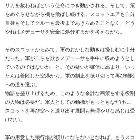
リカを救わねばという使命につき動かされる。そして、策
をめぐらせながら機を飛ばし続ける。スコットエアも自分
自身もそしてクルーも最後まであきらめることなく、どう
やればメデューサを安全に処分するかを考えながら。
そのスコットからみて、軍のおかしな動きは怪しむに十分
だった。軍が自らを欺きメデューサを手中に収めようとし
ているのではないか、と。その疑いが確信に高まり、いっ
たんは着陸した空港から、軍の制止を振り切って再び離陸
への道を選ぶ。
物語を盛り上げるため、このような余計な画策をする役割
の人物は必要だ。軍人としての動機がもっともなだけに、
スコットを再び空へと送り出す展開も無理やりな感じは受
けない。
軍の用意した飛行場が頼りにならないとなれば、もうスコ