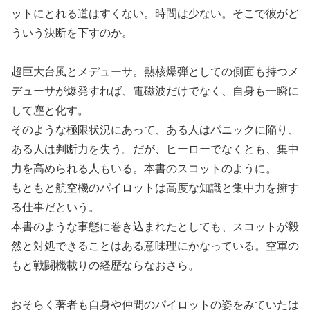
ットにとれる道はすくない。時間は少ない。そこで彼がど
ういう決断を下すのか。
超巨大台風とメデューサ。熱核爆弾としての側面も持つメ
デューサが爆発すれば、電磁波だけでなく、自身も一瞬に
して塵と化す。
そのような極限状況にあって、ある人はパニックに陥り、
ある人は判断力を失う。だが、ヒーローでなくとも、集中
力を高められる人もいる。本書のスコットのように。
もともと航空機のパイロットは高度な知識と集中力を擁す
る仕事だという。
本書のような事態に巻き込まれたとしても、スコットが毅
然と対処できることはある意味理にかなっている。空軍の
もと戦闘機載りの経歴ならなおさら。
おそらく著者も自身や仲間のパイロットの姿をみていたは