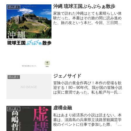
沖縄 琉球王国ぶらぶらぁ散歩
読ん読く
家族で訪れた沖縄はとても素晴らしい体
験だった。本書はその旅の間に読み進め
た、旅の友という本だ。今回、三日間の
行程のほとんどは、戦時下の沖縄と、今
の沖縄を見ることに費やした。その中で
唯一、中世の沖縄を見る機会があった。
それは、勝連城跡において...
ジェノサイド
読ん読く
冒険小説の黄金作再び！本作の登場を歓
迎する！80～90年代、我が国の冒険小説
は実に豊潤であった。私も船戸与一氏
や、逢坂剛氏、谷甲州氏、北方謙三氏、
志水辰夫氏、佐々木譲氏などの作品群を
良く読んだものである。以来四半世紀が
虚構金融
読ん読く
過ぎ、その時々で秀作に...
私はあまり経済系の小説は読まない。本
書は、淡路島の兵庫県立淡路景観園芸学
校のイベントに仕事で参加した際、「お
好きにお持ち帰りください」コーナーで