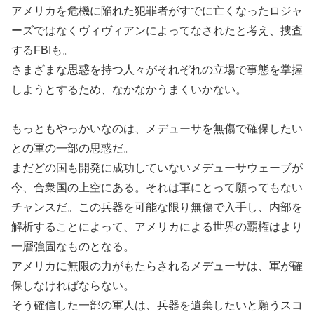
アメリカを危機に陥れた犯罪者がすでに亡くなったロジャ
ーズではなくヴィヴィアンによってなされたと考え、捜査
するFBIも。
さまざまな思惑を持つ人々がそれぞれの立場で事態を掌握
しようとするため、なかなかうまくいかない。
もっともやっかいなのは、メデューサを無傷で確保したい
との軍の一部の思惑だ。
まだどの国も開発に成功していないメデューサウェーブが
今、合衆国の上空にある。それは軍にとって願ってもない
チャンスだ。この兵器を可能な限り無傷で入手し、内部を
解析することによって、アメリカによる世界の覇権はより
一層強固なものとなる。
アメリカに無限の力がもたらされるメデューサは、軍が確
保しなければならない。
そう確信した一部の軍人は、兵器を遺棄したいと願うスコ