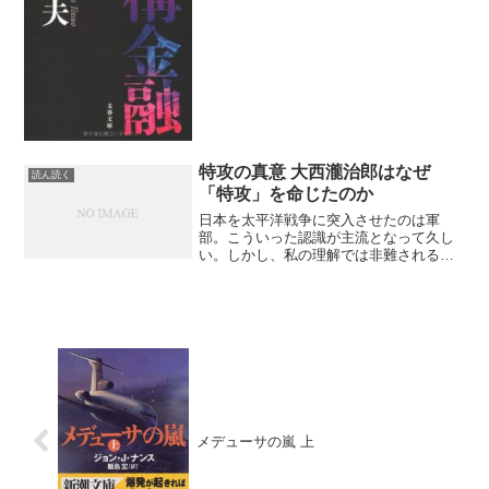
手にとったものだ。以来、二、三年積ん
読になっていた。そのため、本書につい
ては私の中には何の知識も...
特攻の真意 大西瀧治郎はなぜ
読ん読く
「特攻」を命じたのか
日本を太平洋戦争に突入させたのは軍
部。こういった認識が主流となって久し
い。しかし、私の理解では非難されるべ
きは軍部だけではない。マスコミによる
煽動も同じく日本を敗戦に陥れた元凶だ
と思う。同時に、その煽動に安易に乗せ
られた大衆にも責任の一端は...
メデューサの嵐 上