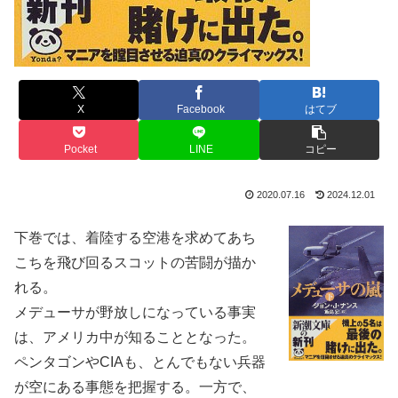
X
Facebook
はてブ
Pocket
LINE
コピー
2020.07.16
2024.12.01
下巻では、着陸する空港を求めてあち
こちを飛び回るスコットの苦闘が描か
れる。
メデューサが野放しになっている事実
は、アメリカ中が知ることとなった。
ペンタゴンやCIAも、とんでもない兵器
が空にある事態を把握する。一方で、