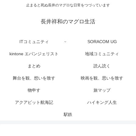
止まると死ぬ長井のマグロな日常をつづっています
長井祥和のマグロ生活
ITコミュニティ
SORACOM UG
kintone エバンジェリスト
地域コミュニティ
まとめ
読ん読く
舞台を観、想いを致す
映画を観、思いを致す
物申す
旅マップ
アクアビット航海記
ハイキング人生
駅鉄