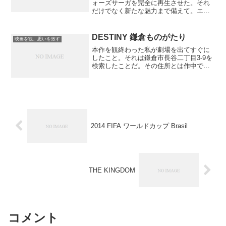
ォーズサーガを完全に再生させた。それ
だけでなく新たな魅力まで備えて。エピ
ソード4-6までの旧三部作はあまりにも偉
大だった。そのため、なぜダース・ヴェ
イダーがうまれたのかを描くエピソード
DESTINY 鎌倉ものがたり
映画を観、思いを致す
1-3の三部作は、...
本作を観終わった私が劇場を出てすぐに
したこと。それは鎌倉市長谷二丁目3-9を
検索したことだ。その住所とは作中で一
色夫妻の住む家の住所だ。一色夫妻と
は、堺雅人さん扮する一色正和と高畑充
希さん扮する妻亜紀子のこと。作中、何
度も映し出される一色家...
2014 FIFA ワールドカップ Brasil
THE KINGDOM
コメント