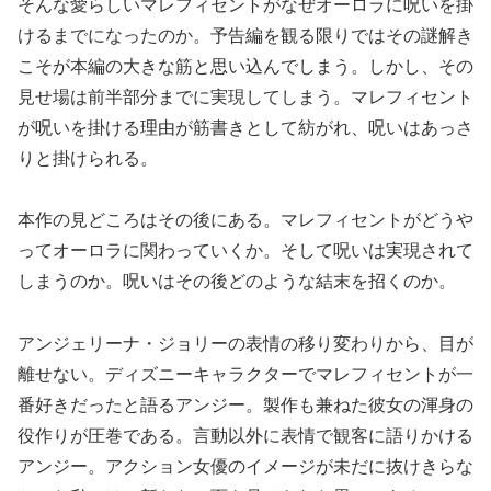
そんな愛らしいマレフィセントがなぜオーロラに呪いを掛
けるまでになったのか。予告編を観る限りではその謎解き
こそが本編の大きな筋と思い込んでしまう。しかし、その
見せ場は前半部分までに実現してしまう。マレフィセント
が呪いを掛ける理由が筋書きとして紡がれ、呪いはあっさ
りと掛けられる。
本作の見どころはその後にある。マレフィセントがどうや
ってオーロラに関わっていくか。そして呪いは実現されて
しまうのか。呪いはその後どのような結末を招くのか。
アンジェリーナ・ジョリーの表情の移り変わりから、目が
離せない。ディズニーキャラクターでマレフィセントが一
番好きだったと語るアンジー。製作も兼ねた彼女の渾身の
役作りが圧巻である。言動以外に表情で観客に語りかける
アンジー。アクション女優のイメージが未だに抜けきらな