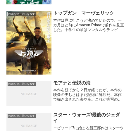
終わって、子ども向けのアニメで多様性
を訴える時代が来ているのだなあ、と思
った。多様性、つまりダイバーシティ
トップガン マーヴェリック
映画を観、思いを致す
は、私たちの周りにあふれて...
本作は見に行こうと決めていたので、一
カ月ほど前にAmazon Primeで前作を見直
した。中学生の頃はレンタルやテレビ放
映で何度も見た前作だが、前に見てから
おそらく三十年はたっているはずだ。前
作のサントラはカセットテープでも持っ
ているし（私...
モアナと伝説の海
映画を観、思いを致す
本作を観てから２日が経ったが、本作の
映像の美しさはまだ記憶に鮮烈だ。本作
で描き出された海や空。これが実写の映
像を合成したのか、それとも最初からCG
で作ったのか。私には判断がつけられそ
うにない。それほどまでに本作の空と海
スター・ウォーズ/最後のジェダ
映画を観、思いを致す
の描写は美しい。海の中...
イ
エピソード7に始まる新三部作はスターウ