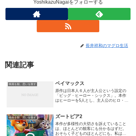
YoshikazuNagaiをフォローする
長井祥和のマグロ生活
関連記事
ベイマックス
映画を観、思いを致す
原作は日本人６人が主人公という設定の
「ビッグ・ヒーロー・シックス」。本作
はヒーローを5人とし、主人公のヒロ・ハ
マダ以外は各国人という設定にリメイク
したものである。5人のヒーローものとい
えば、40～50代の日本人にとってはお馴
ズートピア2
映画を観、思いを致す
染みである。それ...
本作が多様性の大切さを訴えていること
は、ほとんどの観客にも分かるはずだ。
おそらく子どものほとんどにも。私は見