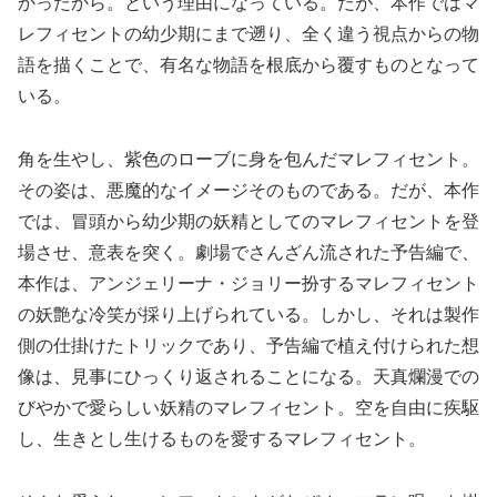
かったから。という理由になっている。だが、本作ではマ
レフィセントの幼少期にまで遡り、全く違う視点からの物
語を描くことで、有名な物語を根底から覆すものとなって
いる。
角を生やし、紫色のローブに身を包んだマレフィセント。
その姿は、悪魔的なイメージそのものである。だが、本作
では、冒頭から幼少期の妖精としてのマレフィセントを登
場させ、意表を突く。劇場でさんざん流された予告編で、
本作は、アンジェリーナ・ジョリー扮するマレフィセント
の妖艶な冷笑が採り上げられている。しかし、それは製作
側の仕掛けたトリックであり、予告編で植え付けられた想
像は、見事にひっくり返されることになる。天真爛漫での
びやかで愛らしい妖精のマレフィセント。空を自由に疾駆
し、生きとし生けるものを愛するマレフィセント。