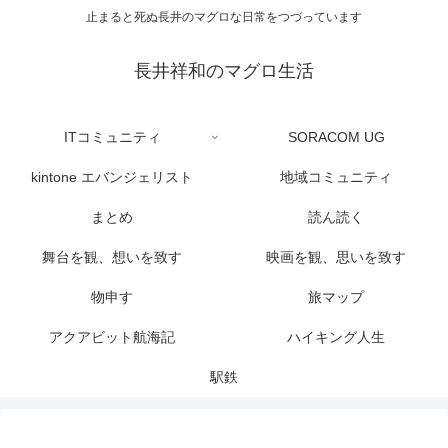
止まると死ぬ長井のマグロな日常をつづっています
長井祥和のマグロ生活
ITコミュニティ
SORACOM UG
kintone エバンジェリスト
地域コミュニティ
まとめ
読ん読く
舞台を観、想いを致す
映画を観、思いを致す
物申す
旅マップ
アクアビット航海記
ハイキング人生
駅鉄