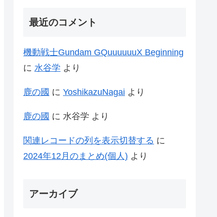
最近のコメント
機動戦士Gundam GQuuuuuuX Beginning
に
水谷学
より
鹿の國
に
YoshikazuNagai
より
鹿の國
に
水谷学
より
関連レコードの列を表示切替する
に
2024年12月のまとめ(個人)
より
アーカイブ