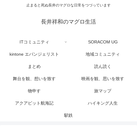
止まると死ぬ長井のマグロな日常をつづっています
長井祥和のマグロ生活
ITコミュニティ
SORACOM UG
kintone エバンジェリスト
地域コミュニティ
まとめ
読ん読く
舞台を観、想いを致す
映画を観、思いを致す
物申す
旅マップ
アクアビット航海記
ハイキング人生
駅鉄