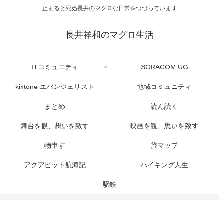
止まると死ぬ長井のマグロな日常をつづっています
長井祥和のマグロ生活
ITコミュニティ
SORACOM UG
kintone エバンジェリスト
地域コミュニティ
まとめ
読ん読く
舞台を観、想いを致す
映画を観、思いを致す
物申す
旅マップ
アクアビット航海記
ハイキング人生
駅鉄