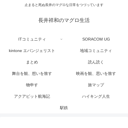
止まると死ぬ長井のマグロな日常をつづっています
長井祥和のマグロ生活
ITコミュニティ
SORACOM UG
kintone エバンジェリスト
地域コミュニティ
まとめ
読ん読く
舞台を観、想いを致す
映画を観、思いを致す
物申す
旅マップ
アクアビット航海記
ハイキング人生
駅鉄