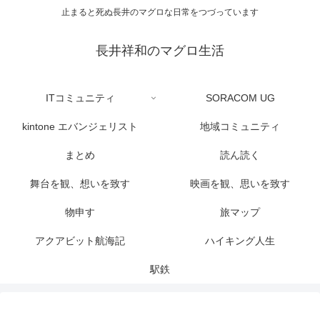
止まると死ぬ長井のマグロな日常をつづっています
長井祥和のマグロ生活
ITコミュニティ
SORACOM UG
kintone エバンジェリスト
地域コミュニティ
まとめ
読ん読く
舞台を観、想いを致す
映画を観、思いを致す
物申す
旅マップ
アクアビット航海記
ハイキング人生
駅鉄