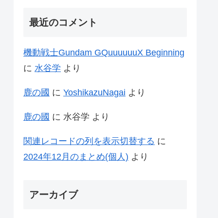
最近のコメント
機動戦士Gundam GQuuuuuuX Beginning
に
水谷学
より
鹿の國
に
YoshikazuNagai
より
鹿の國
に
水谷学
より
関連レコードの列を表示切替する
に
2024年12月のまとめ(個人)
より
アーカイブ