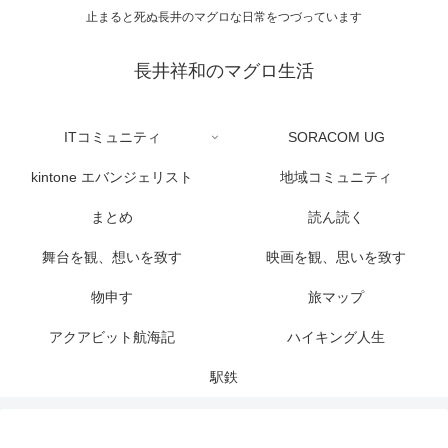
止まると死ぬ長井のマグロな日常をつづっています
長井祥和のマグロ生活
ITコミュニティ
SORACOM UG
kintone エバンジェリスト
地域コミュニティ
まとめ
読ん読く
舞台を観、想いを致す
映画を観、思いを致す
物申す
旅マップ
アクアビット航海記
ハイキング人生
駅鉄