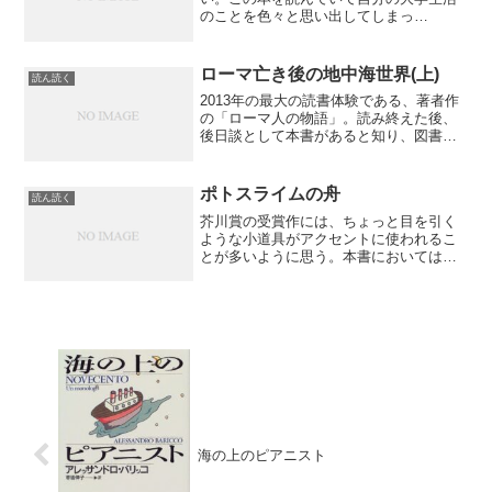
のことを色々と思い出してしまっ
た・・・この本が面白いのは単に大学生
活だけをえがくだけでなく、挿話として
登場人物たちの十数年後の日常も描かれ
ローマ亡き後の地中海世界(上)
読ん読く
ていること。そのことによって、...
2013年の最大の読書体験である、著者作
の「ローマ人の物語」。読み終えた後、
後日談として本書があると知り、図書館
で借りてきた。ローマ帝国瓦解後、ルネ
サンスの訪れまでの中世ヨーロッパを俗
に暗黒の中世という。少なくとも私の高
ポトスライムの舟
読ん読く
校世界史レベルの知識...
芥川賞の受賞作には、ちょっと目を引く
ような小道具がアクセントに使われるこ
とが多いように思う。本書においてはそ
れがポトスライムなのだろうけど、あく
までその立場は物語の背景を彩るアクセ
サリー的な感じ。物語の時間軸の流れを
分かり易くしめすためだけ...
海の上のピアニスト