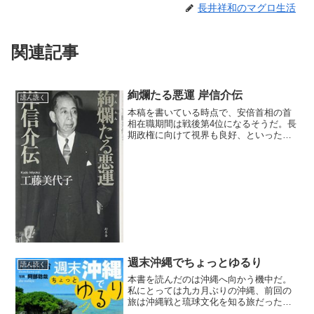
長井祥和のマグロ生活
関連記事
絢爛たる悪運 岸信介伝
読ん読く
本稿を書いている時点で、安倍首相の首
相在職期間は戦後第4位になるそうだ。長
期政権に向けて視界も良好、といったと
ころだろう。安倍内閣の政策を一つ一つ
あげつらえばきりがない。だが、よくも
わるくも自民党の伝統路線を堅実に歩ん
でいることは評価できる...
週末沖縄でちょっとゆるり
読ん読く
本書を読んだのは沖縄へ向かう機中だ。
私にとっては九カ月ぶりの沖縄、前回の
旅は沖縄戦と琉球文化を知る旅だった。
ただ、二十二年ぶりの沖縄だったため、