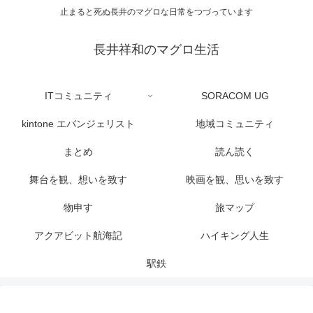
止まると死ぬ長井のマグロな日常をつづっています
長井祥和のマグロ生活
ITコミュニティ
SORACOM UG
kintone エバンジェリスト
地域コミュニティ
まとめ
読ん読く
舞台を観、想いを致す
映画を観、思いを致す
物申す
旅マップ
アクアビット航海記
ハイキング人生
駅鉄