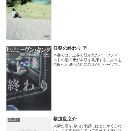
各訪問先のごとの思い出を作るのに精一
杯だった。その時のブログは以下のリン
クに書いた通り。今回は家...
任務の終わり 下
読ん読く
本書では、上巻で研がれたハーツフィー
ルドの悪の牙が本領を発揮する。人々を
自殺へと追い込む悪の牙が。ハーツフィ
ールドの狡知は、旧式のポケットゲーム
機ザビットのインストール処理を元同僚
の女性に依頼する手口にまでたどり着
く。そのインストールが遠隔...
横道世之介
読ん読く
大学生活を描いた小説にはとにかくよわ
い。この本を読んでいて自分の大学生活