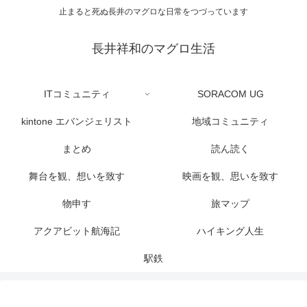
止まると死ぬ長井のマグロな日常をつづっています
長井祥和のマグロ生活
ITコミュニティ
SORACOM UG
kintone エバンジェリスト
地域コミュニティ
まとめ
読ん読く
舞台を観、想いを致す
映画を観、思いを致す
物申す
旅マップ
アクアビット航海記
ハイキング人生
駅鉄