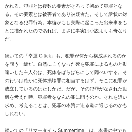
かれる。犯罪とは複数の要素がそろって初めて犯罪とな
る。その要素とは被害者であり被疑者だ。そして訴状の対
象となる犯罪行為。本編がもし実際に起こった出来事をも
とに描かれたのであれば、まさに事実は小説よりも奇なり
だ。
続いての「幸運 Glück」も、犯罪が何から構成されるのか
を問う一編だ。自然に亡くなった死を犯罪によるものと勘
違いした主人公は、死体をばらばらにして隠ぺいする。そ
の行いは確かに死体損壊罪に相当するはず。そこに犯罪が
成立しているのはたしかだ。だが、その犯罪がなされた動
機を考えた時、犯罪者をなんの罪に問うのか。それを追い
求め、考えることは、犯罪の本質に迫る道に通じるのかも
しれない。
続いての「サマータイム Summertime」は、本書の中でも