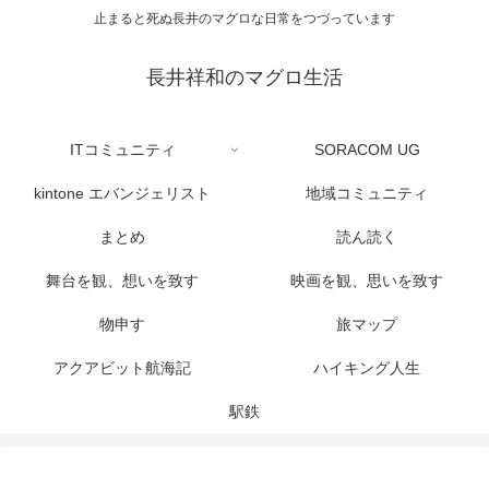
止まると死ぬ長井のマグロな日常をつづっています
長井祥和のマグロ生活
ITコミュニティ
SORACOM UG
kintone エバンジェリスト
地域コミュニティ
まとめ
読ん読く
舞台を観、想いを致す
映画を観、思いを致す
物申す
旅マップ
アクアビット航海記
ハイキング人生
駅鉄