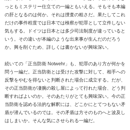
っともミステリー仕立ての一編ともいえる。そもそも本編
の肝となるのは何か。それは捜査の粗さだ。果たしてこれ
だけの事件程度では日本では検察が犯罪として立件しない
気もする。ドイツは日本とは多少司法制度が違っていると
いう。その違いが本編のような出来事が生んだのだろう
か。興を削ぐため、詳しくは書かないが興味深い。
続いての「正当防衛 Notwehr」も、犯罪のあり方が何かを
問う一編だ。正当防衛とは受けた攻撃に対して、相手への
反撃をやむを得ないと判断された場合に成立する。だが、
その正当防衛が凄腕の殺し屋によって行れた場合、どう判
断すればよいのか。そのあたりがとても興味深い。今の正
当防衛を認める法的な解釈には、どこかにとてつもない矛
盾が潜んでいるのでは。その矛盾は方そのものへと波及し
はしまいか。そんな気にさせられる一編だ。