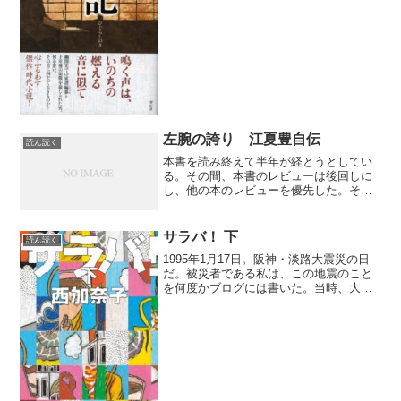
の現実を気づかぬふりをする。ある人は
死の決定に思いが至らない...
左腕の誇り 江夏豊自伝
読ん読く
本書を読み終えて半年が経とうとしてい
る。その間、本書のレビューは後回しに
し、他の本のレビューを優先した。それ
が幸いしたのか、本書をレビューとして
蘇らせるのに時宜を得た事件が起きた。
その事件とは、清原さんの覚醒剤による
サラバ！ 下
読ん読く
逮捕。逮捕以来二週間がす...
1995年1月17日。阪神・淡路大震災の日
だ。被災者である私は、この地震のこと
を何度かブログには書いた。当時、大阪
と兵庫で地震の被害に大きな差があっ
た。私が住む兵庫では激甚だった被害
も、少し離れた大阪ではさほどの被害を
与えなかった。大阪に暮...