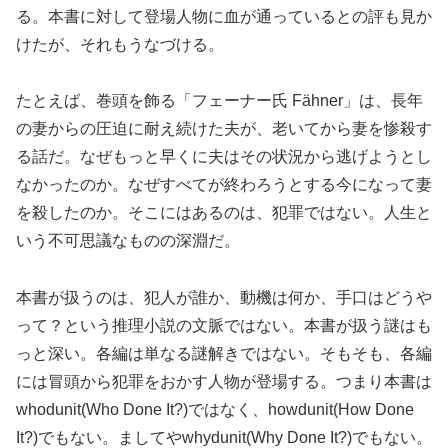
る。本書に対して登場人物に血が通っているとの評も見か
けたが、それもうなづける。
たとえば、巻頭を飾る「フェーナー氏 Fähner」は、長年
の妻からの圧迫に耐え続けた夫が、老いてから妻を惨殺す
る話だ。なぜもっと早くに夫はその状況から逃げようとし
なかったのか。なぜすべてが終わろうとする今になって妻
を殺したのか。そこにはあるのは、犯罪ではない。人生と
いう不可思議なものの深淵だ。
本書が扱うのは、犯人が誰か、動機は何か、手口はどうや
って？という推理小説の文脈ではない。本書が扱う謎はも
っと深い。各編は単なる謎解きではない。そもそも、各編
には冒頭から犯罪をおかす人物が登場する。つまり本書は
whodunit(Who Done It?)ではなく、howdunit(How Done
It?)でもない。ましてやwhydunit(Why Done It?)でもない。