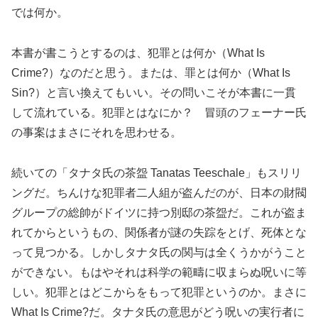
では何か。
本書が書こうとするのは、犯罪とは何か（What Is
Crime?）なのだと思う。または、罪とは何か（What Is
Sin?）と言い換えてもいい。その問いこそが本書に一貫
して流れている。犯罪とはなにか？ 冒頭のフェーナー氏
の事案はまさにそれを思わせる。
続いての「タナタ氏の茶盌 Tanatas Teeschale」もスリリ
ングだ。ちんけな犯罪者二人組が盗んだのが、日本の財閥
グループの総帥がドイツに持つ別邸の茶盌だ。これが盗ま
れてからというもの、関係者が謎の失踪をとげ、死体とな
って見つかる。しかしタナタ氏の関与は全くうかがうこと
ができない。もはやそれは科学の範疇に収まらぬ呪いに等
しい。犯罪とはどこからをもって犯罪というのか。まさに
What Is Crime?だ。タナタ氏の意思がどう呪いの実行者に