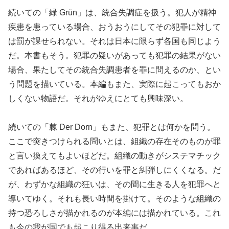
続いての「緑 Grün」は、統合失調症を扱う。犯人が精神
疾患を患っている場合、おうおうにしてその犯罪に対して
は罰が課せられない。それは日本に限らず各国も同じよう
だ。本書もそう。犯罪の疑いがあっても犯罪の結果がない
場合、果たしてその統合失調患者を罪に問えるのか、とい
う問題を描いている。本編もまた、実際に起こってもおか
しくない物語だ。それがゆえにとても興味深い。
続いての「棘 Der Dorn」もまた、犯罪とは何かを問う。
ここで突きつけられる問いとは、組織の存在そのものが罪
と言い換えてもよいほどだ。組織の動きがシステマチック
であればあるほど、その行いを罪と糾弾しにくくなる。だ
が、わずかな組織の狂いは、その間に生きる人を犯罪へと
導いてゆく。それも長い時間を掛けて。そのような組織の
持つ恐ろしさが描かれるのが本編には描かれている。これ
も今の我が国でも起こり得る出来事だ。