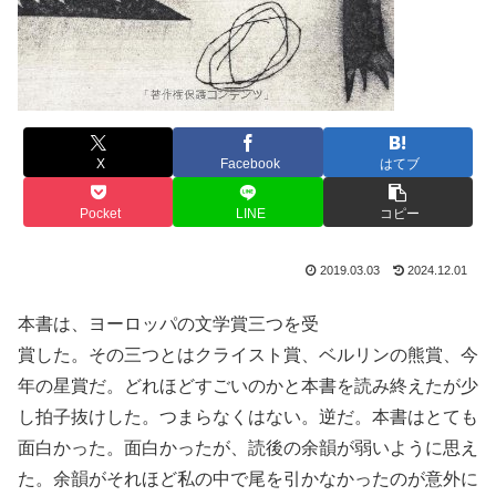
X
Facebook
はてブ
Pocket
LINE
コピー
2019.03.03
2024.12.01
本書は、ヨーロッパの文学賞三つを受
賞した。その三つとはクライスト賞、ベルリンの熊賞、今
年の星賞だ。どれほどすごいのかと本書を読み終えたが少
し拍子抜けした。つまらなくはない。逆だ。本書はとても
面白かった。面白かったが、読後の余韻が弱いように思え
た。余韻がそれほど私の中で尾を引かなかったのが意外に