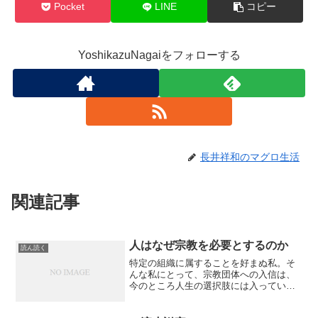
Pocket
LINE
コピー
YoshikazuNagaiをフォローする
長井祥和のマグロ生活
関連記事
人はなぜ宗教を必要とするのか
読ん読く
特定の組織に属することを好まぬ私。そ
んな私にとって、宗教団体への入信は、
今のところ人生の選択肢には入っていな
い。とはいえ、私は神社仏閣に詣でるこ
とはむしろ好きな方である。各地の名刹