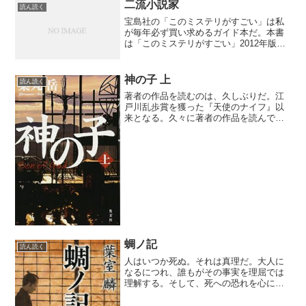
古刹や神社には旅行の際によく訪れてい
二流小説家
読ん読く
る。そのくせ、結婚式はキ...
宝島社の「このミステリがすごい」は私
が毎年必ず買い求めるガイド本だ。本書
は「このミステリがすごい」2012年版の
海外部門で一位になっている。主人公は
売れない作家。そのため、ポルノやミス
テリ、SFなどジャンルごとに筆名を使い
神の子 上
読ん読く
分けている。糊口を...
著者の作品を読むのは、久しぶりだ。江
戸川乱歩賞を獲った『天使のナイフ』以
来となる。久々に著者の作品を読んでみ
ようと思ったことに特に理由はない。図
書館で見かけてたまたま手に取った。だ
が、本書は期待以上に一気に読ませてく
れた。まず、設定がいい。...
蜩ノ記
読ん読く
人はいつか死ぬ。それは真理だ。大人に
なるにつれ、誰もがその事実を理屈では
理解する。そして、死への恐れを心に抱
えたまま日々を過ごす。だが、死への向
き合い方は人それぞれだ。ある人は、死