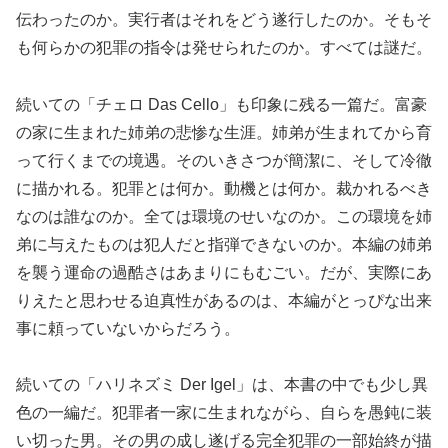
伝わったのか。実行者はそれをどう遂行したのか。そもそ
も何らかの犯罪の指令は発せられたのか。すべては謎だ。
続いての「チェロ Das Cello」も印象に残る一篇だ。富豪
の家に生まれた姉弟の悲惨な生涯。姉弟が生まれてから育
って行くまでの境遇。そのいきさつが簡潔に、そして冷徹
に描かれる。犯罪とは何か。動機とは何か。裁かれるべき
なのは誰なのか。全ては環境のせいなのか。この環境を姉
弟に与えたものは犯人だと指弾できないのか。本編の姉弟
を襲う運命の過酷さはあまりにもむごい。だが、実際にあ
りえたと思わせる迫真性があるのは、本編がとっぴな出来
事に頼っていないからだろう。
続いての「ハリネズミ Der Igel」は、本書の中でも少し異
色の一編だ。犯罪者一家に生まれながら、自らを愚鈍に装
い切った男。その男の成し遂げる完全犯罪の一部始終が描