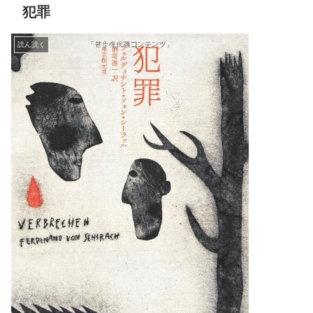
犯罪
読ん読く